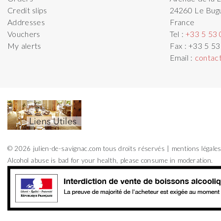
Credit slips
24260
Le Bug
Addresses
France
Vouchers
Tel :
+33 5 53 
My alerts
Fax :
+33 5 53
Email :
contac
© 2026 julien-de-savignac.com tous droits réservés
mentions légale
Alcohol abuse is bad for your health, please consume in moderation.