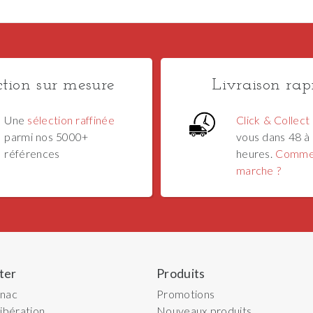
ction sur mesure
Livraison rap
Une
sélection raffinée
Click & Collect
parmi nos 5000+
vous dans 48 à
références
heures.
Comme
marche ?
ter
Produits
gnac
Promotions
ibération
Nouveaux produits