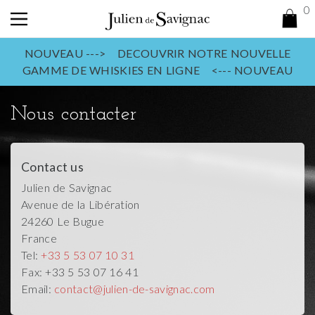
0
NOUVEAU ---> DECOUVRIR NOTRE NOUVELLE
GAMME DE WHISKIES EN LIGNE <--- NOUVEAU
Nous contacter
Contact us
Julien de Savignac
Avenue de la Libération
24260
Le Bugue
France
Tel:
+33 5 53 07 10 31
Fax:
+33 5 53 07 16 41
Email:
contact@julien-de-savignac.com