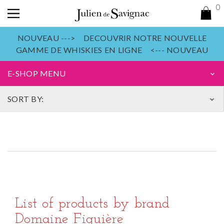
0
NOUVEAU ---> DECOUVRIR NOTRE NOUVELLE
GAMME DE WHISKIES EN LIGNE <--- NOUVEAU
E-SHOP MENU
keyboard_arrow_down
SORT BY:
keyboard_arrow_down
List of products by brand
Domaine Figuière