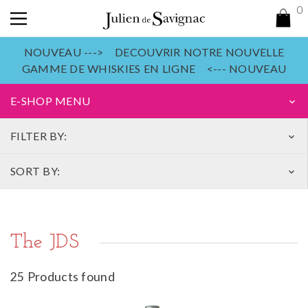
0
NOUVEAU ---> DECOUVRIR NOTRE NOUVELLE
GAMME DE WHISKIES EN LIGNE <--- NOUVEAU
E-SHOP MENU
keyboard_arrow_down
FILTER BY:
keyboard_arrow_down
SORT BY:
keyboard_arrow_down
The JDS
25 Products found