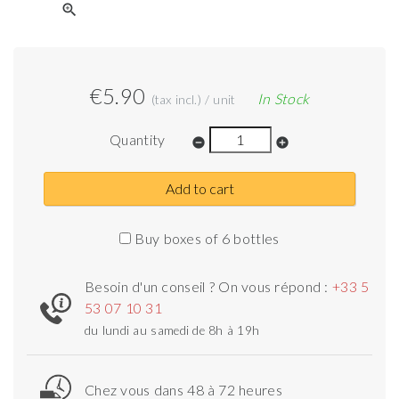
zoom_in
€5.90
In Stock
(tax incl.) / unit
Quantity
remove_circle
add_circle
Add to cart
Buy boxes of 6 bottles
Besoin d'un conseil ? On vous répond :
+33 5
53 07 10 31
du lundi au samedi de 8h à 19h
Chez vous dans 48 à 72 heures