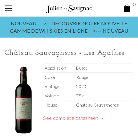
0
NOUVEAU ---> DECOUVRIR NOTRE NOUVELLE
GAMME DE WHISKIES EN LIGNE <--- NOUVEAU
Château Sauvagnères - Les Agathes
Appellation
Buzet
Color
Rouge
Vintage
2020
Volume
75 cl
House
Château Sauvagnères
See complete datasheet
keyboard_arrow_down