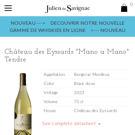
0
NOUVEAU ---> DECOUVRIR NOTRE NOUVELLE
GAMME DE WHISKIES EN LIGNE <--- NOUVEAU
Château des Eyssards "Mano a Mano"
Tendre
Appellation
Bergerac Moelleux
Color
Blanc doux
Vintage
2023
Volume
75 cl
House
Château des Eyssards
See complete datasheet
keyboard_arrow_down