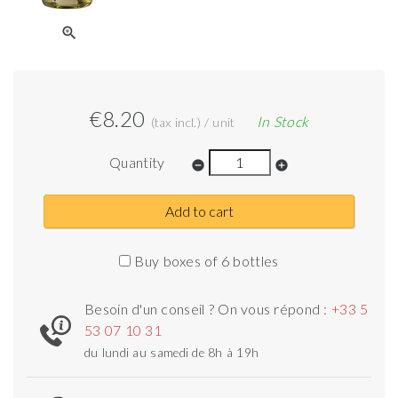
zoom_in
€8.20
In Stock
(tax incl.) / unit
Quantity
remove_circle
add_circle
Add to cart
Buy boxes of 6 bottles
Besoin d'un conseil ? On vous répond :
+33 5
53 07 10 31
du lundi au samedi de 8h à 19h