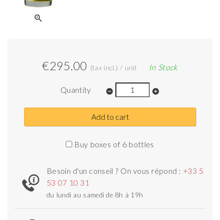
zoom_in
€295.00
In Stock
(tax incl.) / unit
Quantity
remove_circle
add_circle
Add to cart
Buy boxes of 6 bottles
Besoin d'un conseil ? On vous répond :
+33 5
53 07 10 31
du lundi au samedi de 8h à 19h