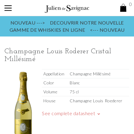
0
NOUVEAU ---> DECOUVRIR NOTRE NOUVELLE
GAMME DE WHISKIES EN LIGNE <--- NOUVEAU
Champagne Louis Roderer Cristal
Millésimé
Appellation
Champagne Millésimé
Color
Blanc
Volume
75 cl
House
Champagne Louis Roederer
See complete datasheet
keyboard_arrow_down