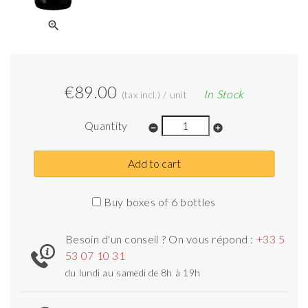
zoom_in
€89.00
In Stock
(tax incl.) / unit
Quantity
remove_circle
add_circle
Add to cart
Buy boxes of 6 bottles
Besoin d'un conseil ? On vous répond :
+33 5
53 07 10 31
du lundi au samedi de 8h à 19h