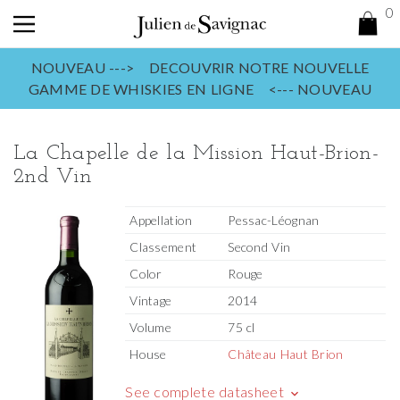
0
NOUVEAU ---> DECOUVRIR NOTRE NOUVELLE
GAMME DE WHISKIES EN LIGNE <--- NOUVEAU
La Chapelle de la Mission Haut-Brion-
2nd Vin
Appellation
Pessac-Léognan
Classement
Second Vin
Color
Rouge
Vintage
2014
Volume
75 cl
House
Château Haut Brion
See complete datasheet
keyboard_arrow_down