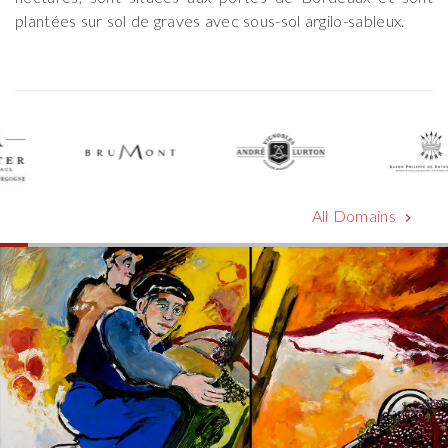
plantées sur sol de graves avec sous-sol argilo-sableux.
All Domains
chevron_right