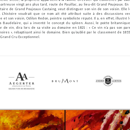
artreuse vingt ans plus tard, route de Pauillac, au lieu-dit Grand Poujeaux. En 
étaire de Grand Poujeaux Castaing, veut distinguer son vin de son voisin. Elle 
. L’histoire voudrait que ce nom ait été attribué suite à des discussions ve
e et son voisin, Odilon Redon, peintre symboliste réputé. Il a, en effet, illustré
s Baudelaire, qui a inventé le concept du spleen. Aussi, le poète britannique
r de vin, dira lors de sa visite au domaine en 1821 : « Ce vin n’a pas son par
noires », rebaptisant ainsi le domaine. Bien qu’oublié par le classement de 185
 Grand Cru Exceptionnel.