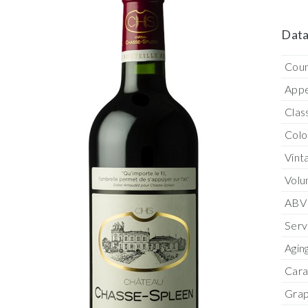
Data
Coun
Appe
Clas
Colo
Vint
Vol
ABV
Serv
Agin
Cara
Grap