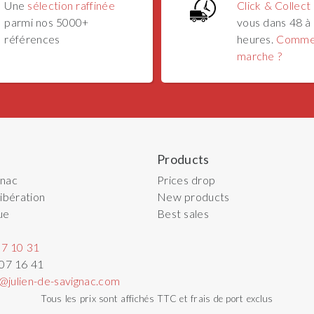
Une
sélection raffinée
Click & Collect
parmi nos 5000+
vous dans 48 à
références
heures.
Comme
marche ?
Products
gnac
Prices drop
ibération
New products
ue
Best sales
07 10 31
 07 16 41
@julien-de-savignac.com
Tous les prix sont affichés TTC et frais de port exclus