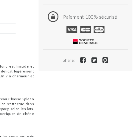
Paiement 100% sécurisé
Share:
fond est limpide et
é délicat légèrement
. Un vin charmeur et
hâteau Chasse Spleen
ation s'effectue dans
xy, selon les lots.
 barriques de chêne
ir les communs, puis