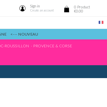
Sign in
0
Product
Create an account
€0.00
IGNE <--- NOUVEAU
C-ROUSSILLON
PROVENCE & CORSE