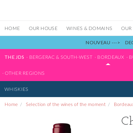
HOME
OUR HOUSE
WINES & DOMAINS
OUR
NOUVEAU ---> DEC
THE JDS
BERGERAC & SOUTH-WEST
BORDEAUX
B
OTHER REGIONS
WHISKIES
Home
Selection of the wines of the moment
Bordeau
Ch