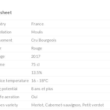
sheet
try
France
llation
Moulis
sement
Cru Bourgeois
r
Rouge
age
2017
ume
75 cl
13.5%
ice temperature
16 - 18°C
g potential
8 ans et plus
fe aeration
Oui
es variety
Merlot, Cabernet-sauvignon, Petit verdot