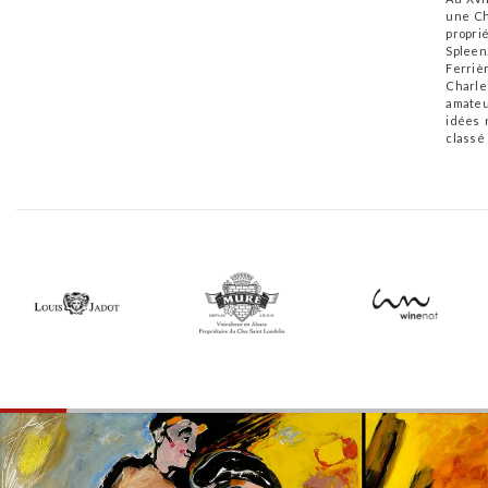
une Ch
propri
Spleen
Ferrièr
Charle
amateu
idées 
classé