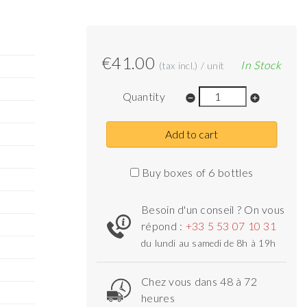
€41.00
In Stock
(tax incl.) / unit
Quantity
remove_circle
add_circle
Add to cart
Buy boxes of 6 bottles
Besoin d'un conseil ? On vous
répond :
+33 5 53 07 10 31
du lundi au samedi de 8h à 19h
Chez vous dans 48 à 72
heures