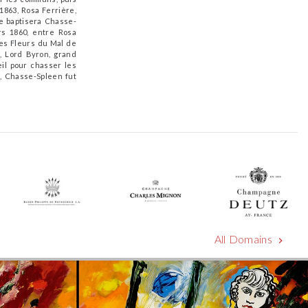
1863, Rosa Ferrière,
le baptisera Chasse-
rs 1860, entre Rosa
 les Fleurs du Mal de
, Lord Byron, grand
eil pour chasser les
5, Chasse-Spleen fut
All Domains
chevron_right