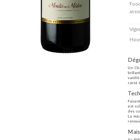
Food
asso
Vign
Hou
Dégu
Un Cha
brilla
vanill
corsé à
Tech
Faisan
est cul
des cu
La mac
renouv
Mai
Au XVI