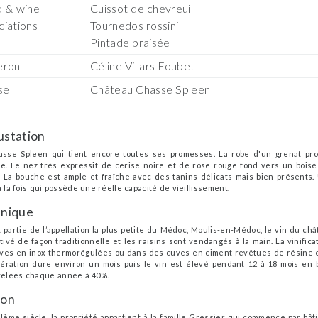
 & wine
Cuissot de chevreuil
ciations
Tournedos rossini
Pintade braisée
eron
Céline Villars Foubet
se
Château Chasse Spleen
station
sse Spleen qui tient encore toutes ses promesses. La robe d'un grenat pro
nte. Le nez très expressif de cerise noire et de rose rouge fond vers un bois
é. La bouche est ample et fraîche avec des tanins délicats mais bien présents
 la fois qui possède une réelle capacité de vieillissement.
nique
t partie de l’appellation la plus petite du Médoc, Moulis-en-Médoc, le vin du c
tivé de façon traditionnelle et les raisins sont vendangés à la main. La vinific
ves en inox thermorégulées ou dans des cuves en ciment revêtues de résine epo
ération dure environ un mois puis le vin est élevé pendant 12 à 18 mois en
elées chaque année à 40%.
son
IIème siècle, la propriété appartient à la famille Gressier qui commence par bât