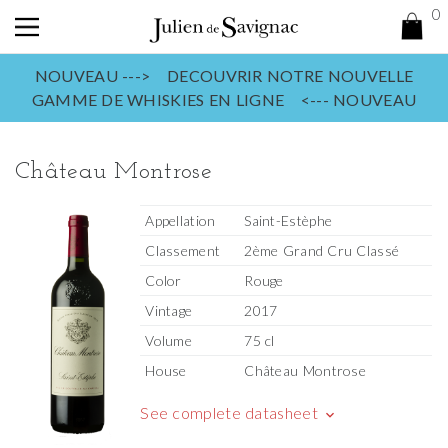
0
NOUVEAU ---> DECOUVRIR NOTRE NOUVELLE
GAMME DE WHISKIES EN LIGNE <--- NOUVEAU
Château Montrose
Appellation
Saint-Estèphe
Classement
2ème Grand Cru Classé
Color
Rouge
Vintage
2017
Volume
75 cl
House
Château Montrose
See complete datasheet
keyboard_arrow_down