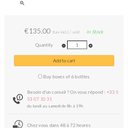
zoom_in
€135.00
In Stock
(tax incl.) / unit
Quantity
remove_circle
add_circle
Add to cart
Buy boxes of 6 bottles
Besoin d'un conseil ? On vous répond :
+33 5
53 07 10 31
du lundi au samedi de 8h à 19h
Chez vous dans 48 à 72 heures