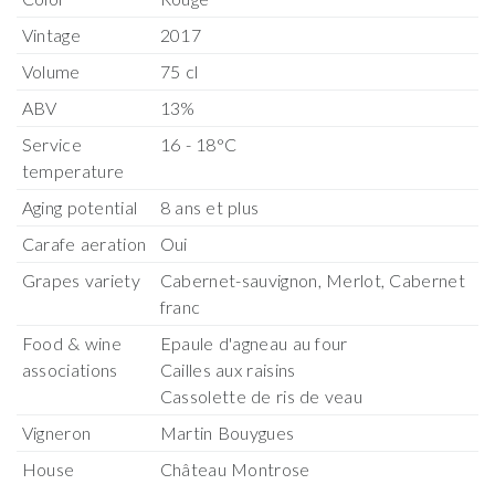
Vintage
2017
Volume
75 cl
ABV
13%
Service
16 - 18°C
temperature
Aging potential
8 ans et plus
Carafe aeration
Oui
Grapes variety
Cabernet-sauvignon, Merlot, Cabernet
franc
Food & wine
Epaule d'agneau au four
associations
Cailles aux raisins
Cassolette de ris de veau
Vigneron
Martin Bouygues
House
Château Montrose