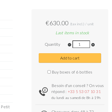
€630.00
(tax incl.) / unit
Last items in stock
Quantity
remove_circle
add_circle
Add to cart
Buy boxes of 6 bottles
Besoin d'un conseil ? On vous
répond :
+33 5 53 07 10 31
du lundi au samedi de 8h à 19h
 Petit
Chez vous dans 48 à 72