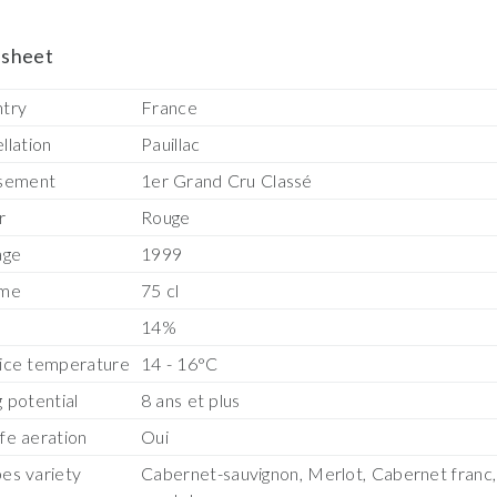
sheet
try
France
llation
Pauillac
sement
1er Grand Cru Classé
r
Rouge
age
1999
ume
75 cl
14%
ice temperature
14 - 16°C
g potential
8 ans et plus
fe aeration
Oui
es variety
Cabernet-sauvignon, Merlot, Cabernet franc,