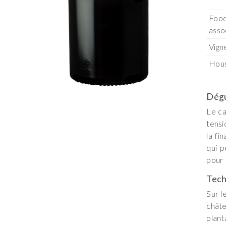
Food
asso
Vign
Hou
Dégu
Le ca
tensi
la fi
qui p
pour 
Tech
Sur l
chât
plan