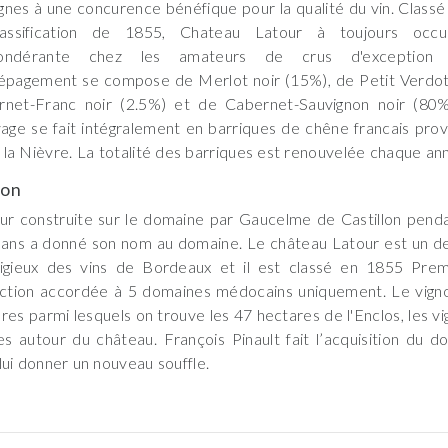
ignes à une concurence bénéfique pour la qualité du vin. Classé
lassification de 1855, Chateau Latour à toujours occ
ondérante chez les amateurs de crus d'exception 
épagement se compose de Merlot noir (15%), de Petit Verdot 
rnet-Franc noir (2.5%) et de Cabernet-Sauvignon noir (80%
vage se fait intégralement en barriques de chêne francais prove
 la Nièvre. La totalité des barriques est renouvelée chaque an
son
ur construite sur le domaine par Gaucelme de Castillon penda
ans a donné son nom au domaine. Le château Latour est un de
tigieux des vins de Bordeaux et il est classé en 1855 Pre
inction accordée à 5 domaines médocains uniquement. Le vig
res parmi lesquels on trouve les 47 hectares de l'Enclos, les vi
es autour du château. François Pinault fait l’acquisition du
lui donner un nouveau souffle.