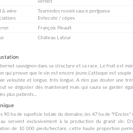
verdot
 & wine
Tournedos rossini sauce perigueux
ciations
Entecote / cépes
eron
François Pinault
se
Château Latour
station
bernet sauvignon dans sa structure et sa race. Le fruit est mûr
on qui prouve que le vin est encore jeune.L'attaque est souple
nale veloutée et longue, très longue. A n'en pas douter une très
eut se déguster dés maintenant mais qui saura se garder ég
les plus patients...
nique
es 90 ha de supeficie totale du domaine, les 47 ha de "l'Enclos" 
eau servent exclusivement à la production du grand vin. D
tation de 10 000 pieds/hectare, cette haute proportion per