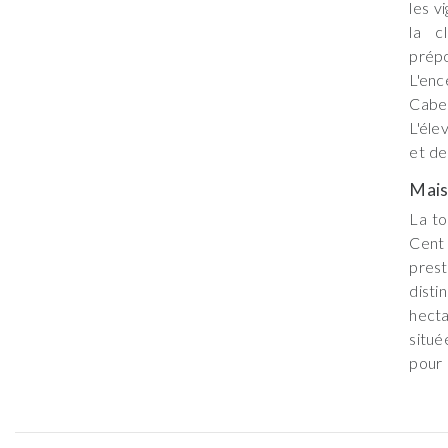
les v
la c
prép
L'enc
Cabe
L'éle
et de
Mai
La to
Cent 
pres
dist
hecta
situé
pour 