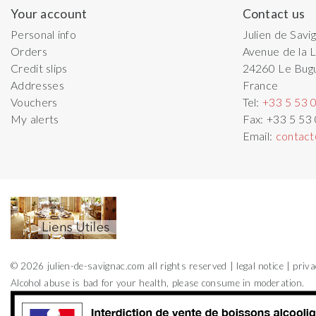
Your account
Contact us
Personal info
Julien de Savi
Orders
Avenue de la L
Credit slips
24260
Le Bug
Addresses
France
Vouchers
Tel:
+33 5 53 
My alerts
Fax:
+33 5 53
Email:
contact
© 2026 julien-de-savignac.com all rights reserved
legal notice
priva
Alcohol abuse is bad for your health, please consume in moderation.