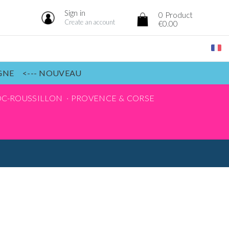
Sign in
0
Product
Create an account
€0.00
IGNE <--- NOUVEAU
C-ROUSSILLON
PROVENCE & CORSE