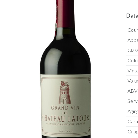
Data
Coun
Appe
Clas
Colo
Vint
Vol
ABV
Serv
Agin
Cara
Grap