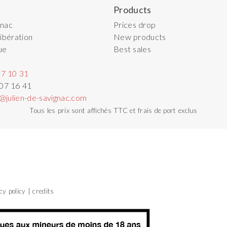
Products
gnac
Prices drop
ibération
New products
ue
Best sales
07 10 31
 07 16 41
@julien-de-savignac.com
Tous les prix sont affichés TTC et frais de port exclus
cy policy
credits