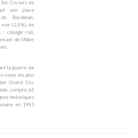
 1er Cru lors de
upé une place
du Bordelais.
noir (2.5%), de
 : cépage roi).
nant de l'Allier
née.
nt la guerre de
s noms les plus
mier Grand Cru,
noble compte 65
gnes historiques
 domaine en 1993