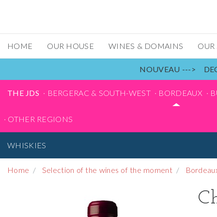
HOME
OUR HOUSE
WINES & DOMAINS
OUR
NOUVEAU ---> DEC
THE JDS
BERGERAC & SOUTH-WEST
BORDEAUX
B
OTHER REGIONS
WHISKIES
Home
Selection of the wines of the moment
Bordeau
Ch