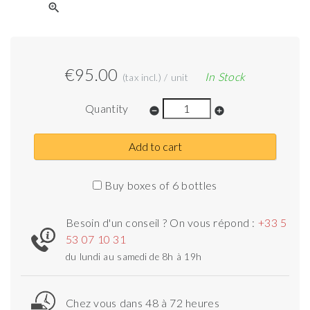
zoom_in
€95.00
In Stock
(tax incl.) / unit
Quantity
remove_circle
add_circle
Add to cart
Buy boxes of 6 bottles
Besoin d'un conseil ? On vous répond :
+33 5
53 07 10 31
du lundi au samedi de 8h à 19h
Chez vous dans 48 à 72 heures