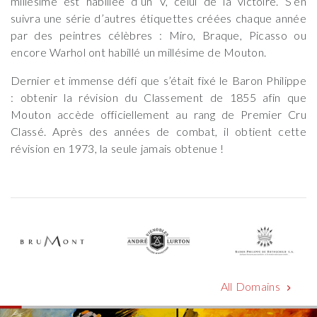
millésime est habillée d’un V, celui de la victoire. S’en
suivra une série d’autres étiquettes créées chaque année
par des peintres célèbres : Miro, Braque, Picasso ou
encore Warhol ont habillé un millésime de Mouton.
Dernier et immense défi que s’était fixé le Baron Philippe
: obtenir la révision du Classement de 1855 afin que
Mouton accède officiellement au rang de Premier Cru
Classé. Après des années de combat, il obtient cette
révision en 1973, la seule jamais obtenue !
All Domains
chevron_right