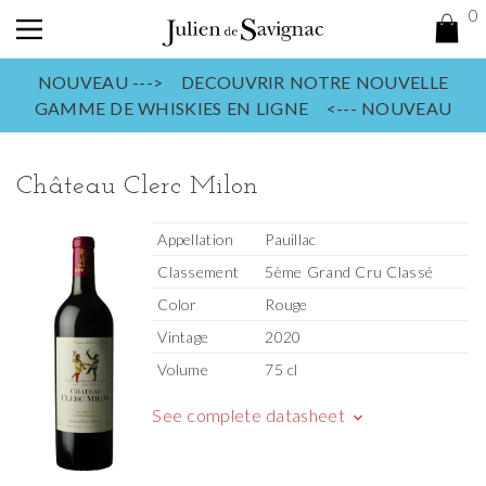
0
NOUVEAU ---> DECOUVRIR NOTRE NOUVELLE
GAMME DE WHISKIES EN LIGNE <--- NOUVEAU
Château Clerc Milon
Appellation
Pauillac
Classement
5ème Grand Cru Classé
Color
Rouge
Vintage
2020
Volume
75 cl
See complete datasheet
keyboard_arrow_down