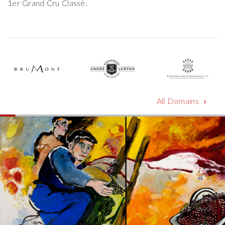
1er Grand Cru Classé.
All Domains
chevron_right