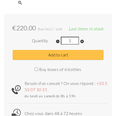
zoom_in
€220.00
Last items in stock
(tax incl.) / unit
Quantity
remove_circle
add_circle
Add to cart
Buy boxes of 6 bottles
Besoin d'un conseil ? On vous répond :
+33 5
53 07 10 31
du lundi au samedi de 8h à 19h
Chez vous dans 48 à 72 heures