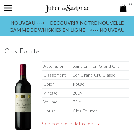
0
NOUVEAU ---> DECOUVRIR NOTRE NOUVELLE
GAMME DE WHISKIES EN LIGNE <--- NOUVEAU
Clos Fourtet
Appellation
Saint-Emilion Grand Cru
Classement
1er Grand Cru Classé
Color
Rouge
Vintage
2009
Volume
75 cl
House
Clos Fourtet
See complete datasheet
keyboard_arrow_down