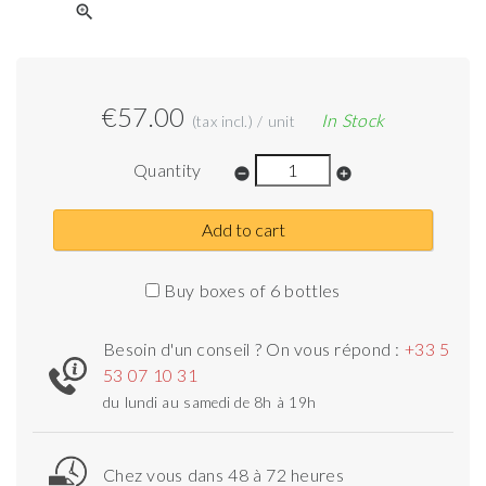
zoom_in
€57.00
In Stock
(tax incl.) / unit
Quantity
remove_circle
add_circle
Add to cart
Buy boxes of 6 bottles
Besoin d'un conseil ? On vous répond :
+33 5
53 07 10 31
du lundi au samedi de 8h à 19h
Chez vous dans 48 à 72 heures