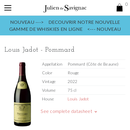
0
NOUVEAU ---> DECOUVRIR NOTRE NOUVELLE
GAMME DE WHISKIES EN LIGNE <--- NOUVEAU
Louis Jadot - Pommard
Appellation
Pommard (Côte de Beaune)
Color
Rouge
Vintage
2022
Volume
75 cl
House
Louis Jadot
See complete datasheet
keyboard_arrow_down