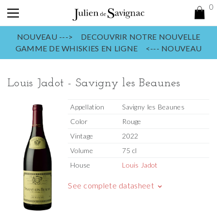
0
NOUVEAU ---> DECOUVRIR NOTRE NOUVELLE
GAMME DE WHISKIES EN LIGNE <--- NOUVEAU
Louis Jadot - Savigny les Beaunes
Appellation
Savigny les Beaunes
Color
Rouge
Vintage
2022
Volume
75 cl
House
Louis Jadot
See complete datasheet
keyboard_arrow_down