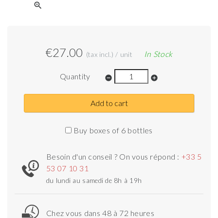
zoom_in
€27.00
In Stock
(tax incl.) / unit
Quantity
remove_circle
add_circle
Add to cart
Buy boxes of 6 bottles
Besoin d'un conseil ? On vous répond :
+33 5
53 07 10 31
du lundi au samedi de 8h à 19h
Chez vous dans 48 à 72 heures