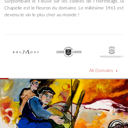
Surplombant le Fleuve sur les collines de l’Hermitage, la
Chapelle est le fleuron du domaine. Le millésime 1961 est
devenu le vin le plus cher au monde !
All Domains
chevron_right