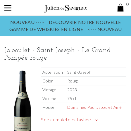
0
NOUVEAU ---> DECOUVRIR NOTRE NOUVELLE
GAMME DE WHISKIES EN LIGNE <--- NOUVEAU
Jaboulet - Saint Joseph - Le Grand
Pompée rouge
Appellation
Saint-Joseph
Color
Rouge
Vintage
2023
Volume
75 cl
House
Domaines Paul Jaboulet Aîné
See complete datasheet
keyboard_arrow_down