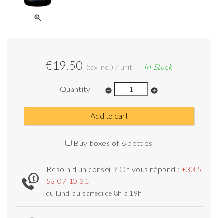
zoom_in
€19.50
In Stock
(tax incl.) / unit
Quantity
remove_circle
add_circle
Add to cart
Buy boxes of 6 bottles
Besoin d'un conseil ? On vous répond :
+33 5
53 07 10 31
du lundi au samedi de 8h à 19h