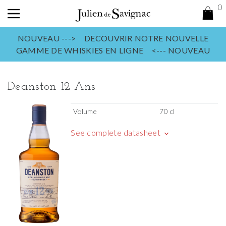
0
NOUVEAU ---> DECOUVRIR NOTRE NOUVELLE
GAMME DE WHISKIES EN LIGNE <--- NOUVEAU
Deanston 12 Ans
Volume
70 cl
See complete datasheet
keyboard_arrow_down