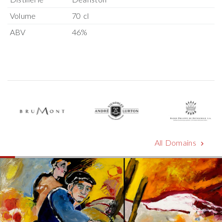
Volume
70 cl
ABV
46%
All Domains
chevron_right