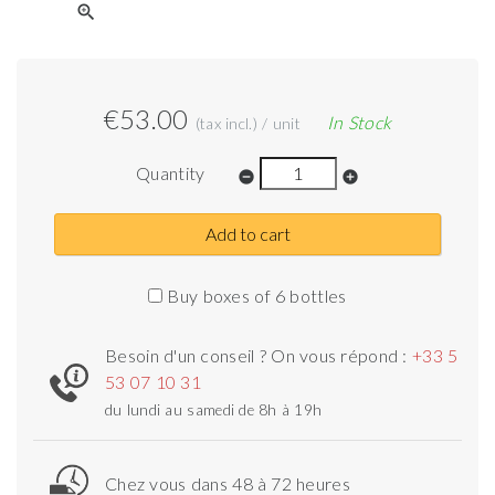
zoom_in
€53.00
In Stock
(tax incl.) / unit
Quantity
remove_circle
add_circle
Add to cart
Buy boxes of 6 bottles
Besoin d'un conseil ? On vous répond :
+33 5
53 07 10 31
du lundi au samedi de 8h à 19h
Chez vous dans 48 à 72 heures