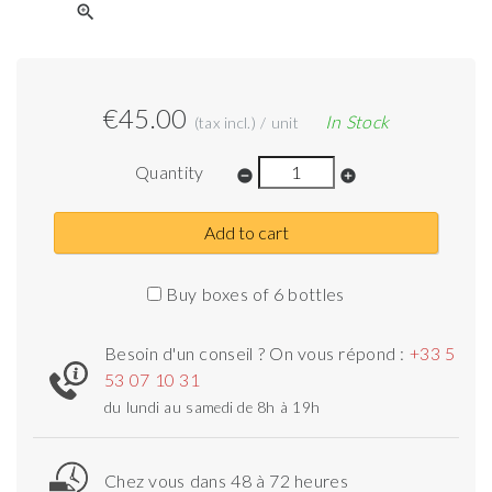
zoom_in
€45.00
In Stock
(tax incl.) / unit
Quantity
remove_circle
add_circle
Add to cart
Buy boxes of 6 bottles
Besoin d'un conseil ? On vous répond :
+33 5
53 07 10 31
du lundi au samedi de 8h à 19h
Chez vous dans 48 à 72 heures