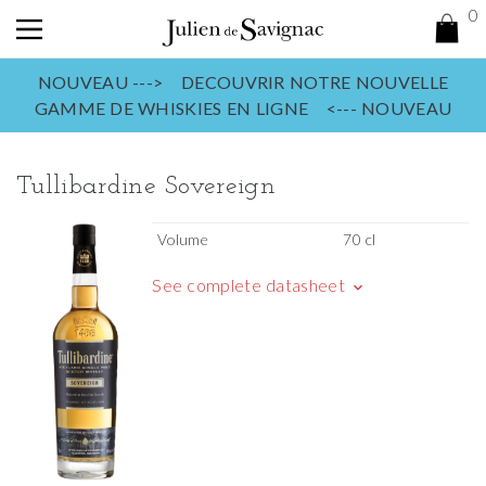
0
NOUVEAU ---> DECOUVRIR NOTRE NOUVELLE
GAMME DE WHISKIES EN LIGNE <--- NOUVEAU
Tullibardine Sovereign
Volume
70 cl
See complete datasheet
keyboard_arrow_down