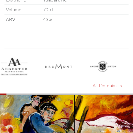
Volume
70 cl
ABV
43%
All Domains
chevron_right