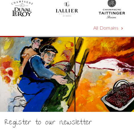
All Domains
chevron_right
Register to our newsletter