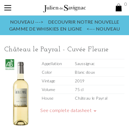
0
NOUVEAU ---> DECOUVRIR NOTRE NOUVELLE
GAMME DE WHISKIES EN LIGNE <--- NOUVEAU
Château le Payral - Cuvée Fleurie
Appellation
Saussignac
Color
Blanc doux
Vintage
2019
Volume
75 cl
House
Château le Payral
See complete datasheet
keyboard_arrow_down