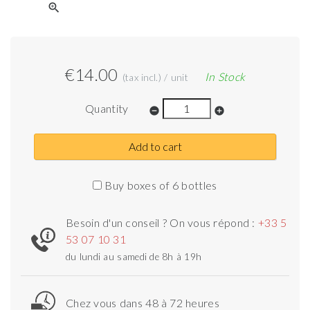
zoom_in
€14.00
In Stock
(tax incl.) / unit
Quantity
remove_circle
add_circle
Add to cart
Buy boxes of 6 bottles
Besoin d'un conseil ? On vous répond :
+33 5
53 07 10 31
du lundi au samedi de 8h à 19h
Chez vous dans 48 à 72 heures