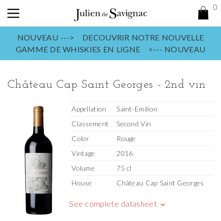
0
NOUVEAU ---> DECOUVRIR NOTRE NOUVELLE
GAMME DE WHISKIES EN LIGNE <--- NOUVEAU
Château Cap Saint Georges - 2nd vin
Appellation
Saint-Emilion
Classement
Second Vin
Color
Rouge
Vintage
2016
Volume
75 cl
House
Château Cap Saint Georges
See complete datasheet
keyboard_arrow_down