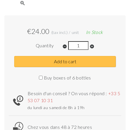
zoom_in
€24.00
In Stock
(tax incl.) / unit
Quantity
remove_circle
add_circle
Add to cart
Buy boxes of 6 bottles
Besoin d'un conseil ? On vous répond :
+33 5
53 07 10 31
du lundi au samedi de 8h à 19h
Chez vous dans 48 à 72 heures