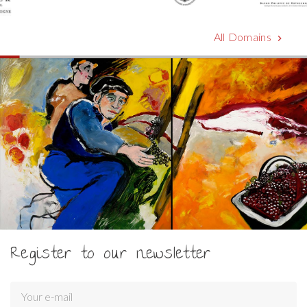
All Domains
chevron_right
Register to our newsletter