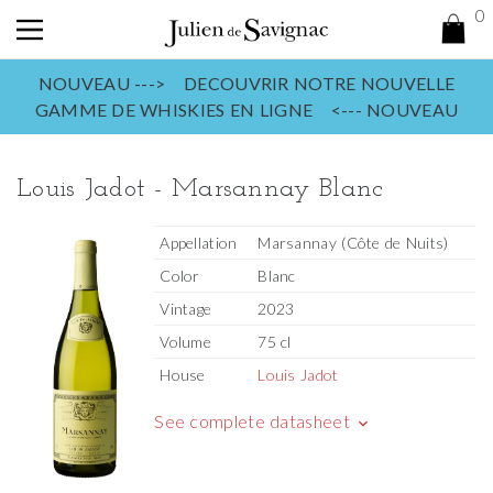
0
NOUVEAU ---> DECOUVRIR NOTRE NOUVELLE
GAMME DE WHISKIES EN LIGNE <--- NOUVEAU
Louis Jadot - Marsannay Blanc
Appellation
Marsannay (Côte de Nuits)
Color
Blanc
Vintage
2023
Volume
75 cl
House
Louis Jadot
See complete datasheet
keyboard_arrow_down