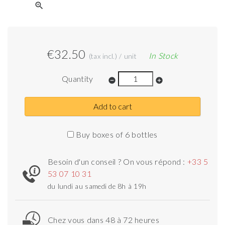
zoom_in
€32.50
In Stock
(tax incl.) / unit
Quantity
remove_circle
add_circle
Add to cart
Buy boxes of 6 bottles
Besoin d'un conseil ? On vous répond :
+33 5
53 07 10 31
du lundi au samedi de 8h à 19h
Chez vous dans 48 à 72 heures