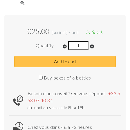
zoom_in
€25.00
In Stock
(tax incl.) / unit
Quantity
remove_circle
add_circle
Add to cart
Buy boxes of 6 bottles
Besoin d'un conseil ? On vous répond :
+33 5
53 07 10 31
du lundi au samedi de 8h à 19h
Chez vous dans 48 à 72 heures