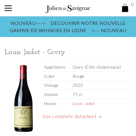
0
NOUVEAU ---> DECOUVRIR NOTRE NOUVELLE
GAMME DE WHISKIES EN LIGNE <--- NOUVEAU
Louis Jadot - Givry
Appellation
Givry (Côte chalonnaise)
Color
Rouge
Vintage
2023
Volume
75 cl
House
Louis Jadot
See complete datasheet
keyboard_arrow_down