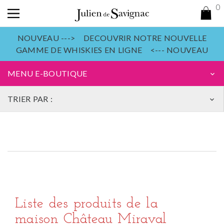
0
NOUVEAU ---> DECOUVRIR NOTRE NOUVELLE
GAMME DE WHISKIES EN LIGNE <--- NOUVEAU
MENU E-BOUTIQUE
keyboard_arrow_down
TRIER PAR :
keyboard_arrow_down
Liste des produits de la
maison Château Miraval