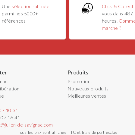
Une
sélection raffinée
Click & Collect
parmi nos 5000+
vous dans 48 à
références
heures.
Comme
marche ?
ter
Produits
gnac
Promotions
ibération
Nouveaux produits
ue
Meilleures ventes
07 10 31
 07 16 41
t@julien-de-savignac.com
Tous les prix sont affichés TTC et frais de port exclus