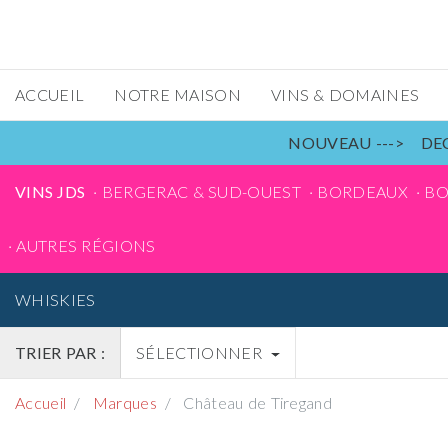
ACCUEIL
NOTRE MAISON
VINS & DOMAINES
NOUVEAU ---> DEC
VINS JDS
BERGERAC & SUD-OUEST
BORDEAUX
B
AUTRES RÉGIONS
WHISKIES
TRIER PAR :
SÉLECTIONNER
Accueil
Marques
Château de Tiregand