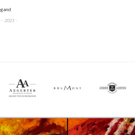
egand
 - 2023 -