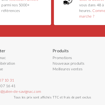
parmi nos 5000+
vous dans 48 à
références
heures.
Comme
marche ?
ter
Produits
gnac
Promotions
ibération
Nouveaux produits
ue
Meilleures ventes
07 10 31
 07 16 41
t@julien-de-savignac.com
Tous les prix sont affichés TTC et frais de port exclus