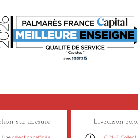
ction sur mesure
Livraison rap
Une
sélection raffinée
Click & Collect