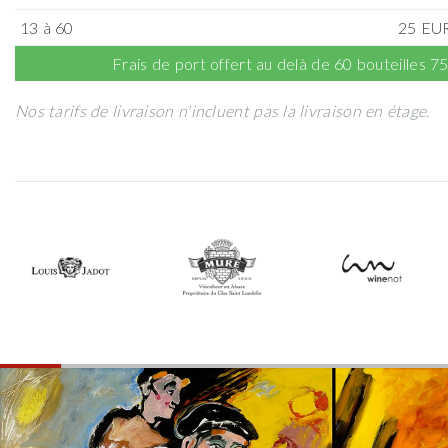
13 à 60
25 EU
Frais de port offert au delà de 60 bouteilles 7
Nos tarifs de livraison n'incluent pas la livraison en étage.