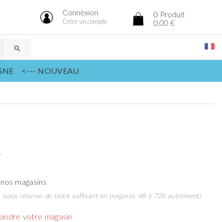
Connexion
0
Produit
Créer un compte
0,00 €
search
IGNE <--- NOUVEAU
t
 nos magasins
t
(sous réserve de stock suffisant en magasin, 48 à 72h autrement)
oindre votre magasin