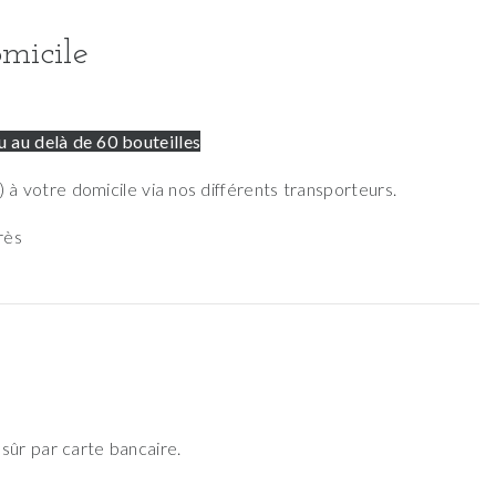
micile
 au delà de 60 bouteilles
 à votre domicile via nos différents transporteurs.
près
sûr par carte bancaire.