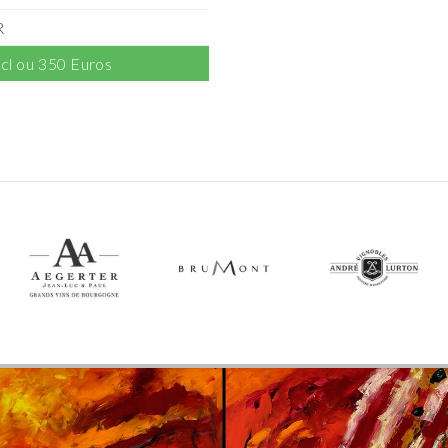
R
5cl ou 350 Euros