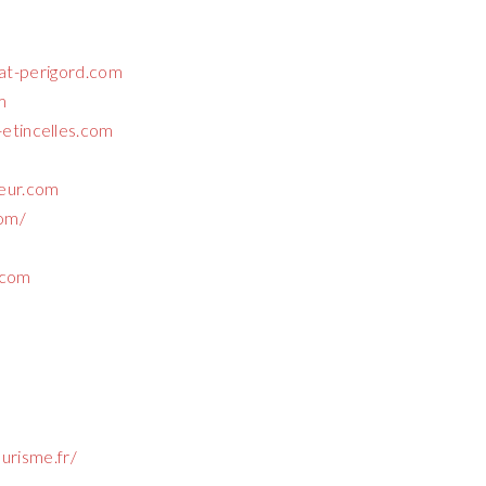
lat-perigord.com
m
etincelles.com
seur.com
om/
.com
urisme.fr/