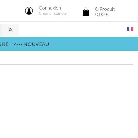
Connexion
0
Produit
Créer un compte
0,00 €
search
IGNE <--- NOUVEAU