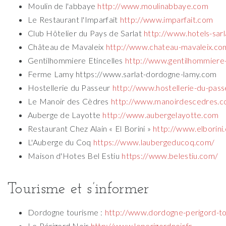
Moulin de l'abbaye
http://www.moulinabbaye.com
Le Restaurant l'Imparfait
http://www.imparfait.com
Club Hôtelier du Pays de Sarlat
http://www.hotels-sar
Château de Mavaleix
http://www.chateau-mavaleix.co
Gentilhommiere Etincelles
http://www.gentilhommiere-
Ferme Lamy
https://www.sarlat-dordogne-lamy.com
Hostellerie du Passeur
http://www.hostellerie-du-pas
Le Manoir des Cèdres
http://www.manoirdescedres.c
Auberge de Layotte
http://www.aubergelayotte.com
Restaurant Chez Alain « El Borini »
http://www.elborini
L'Auberge du Coq
https://www.laubergeducoq.com/
Maison d'Hotes Bel Estiu
https://www.belestiu.com/
Tourisme et s’informer
Dordogne tourisme :
http://www.dordogne-perigord-to
Le Périgord Noir
http://www.leperigordnoir.fr