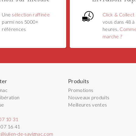
Une
sélection raffinée
Click & Collect
parmi nos 5000+
vous dans 48 à
références
heures.
Comme
marche ?
ter
Produits
gnac
Promotions
ibération
Nouveaux produits
ue
Meilleures ventes
07 10 31
 07 16 41
t@julien-de-savignac.com