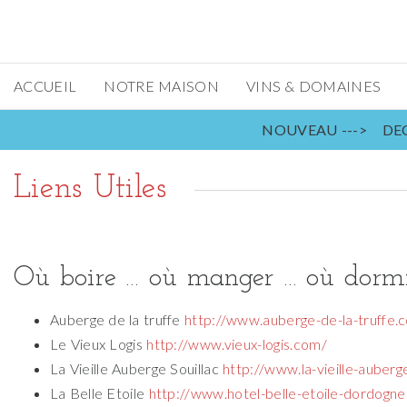
ACCUEIL
NOTRE MAISON
VINS & DOMAINES
NOUVEAU ---> DEC
Liens Utiles
Où boire … où manger … où dormir
Auberge de la truffe
http://www.auberge-de-la-truffe.
Le Vieux Logis
http://www.vieux-logis.com/
La Vieille Auberge Souillac
http://www.la-vieille-auber
La Belle Etoile
http://www.hotel-belle-etoile-dordogne.