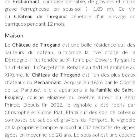
de
Pécharmant
, composé de sable, de graviers et d’une
grave ferrugineuse en sous-sol (- 1.80 m). Ce vin
du
Château de Tiregand
bénéficie d'un élevage en
barriques pendant 12 mois.
Maison
Le
Château de Tiregand
est une belle résidence qui, des
hauteurs du coteau, surplombe la rive droite de la
Dordogne. Il fut fondée au XIIIeme par Edward Tyrgan, le
fils d’Henri III d’Angleterre. Rebâtie au XVII et embellie au
XIXeme, le
Château de Tiregand
est l’un des plus beaux
châteaux du
Pécharmant
. Acquise en 1826 par le Comte
de La Panouse, elle a appartenu à
la famille de Saint-
Exupéry
, cousine éloignée du célèbre auteur du Petit
Prince. Depuis fin 2022, le vignoble a été repris par
Christophe et Côme Piat. Établi sur des sols de coteaux
composés de sables et graviers du Périgord, le vignoble
de la propriété compte aujourd’hui 37 hectares de vignes
âgées en moyenne de 28 ans. Le sous-sol est une couche