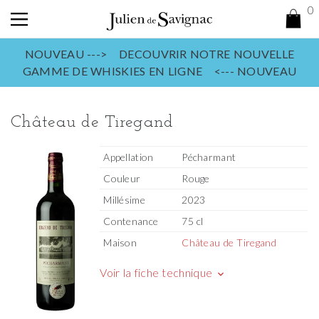
0
NOUVEAU ---> DECOUVRIR NOTRE NOUVELLE
GAMME DE WHISKIES EN LIGNE <--- NOUVEAU
Château de Tiregand
Appellation
Pécharmant
Couleur
Rouge
Millésime
2023
Contenance
75 cl
Maison
Château de Tiregand
Voir la fiche technique
keyboard_arrow_down