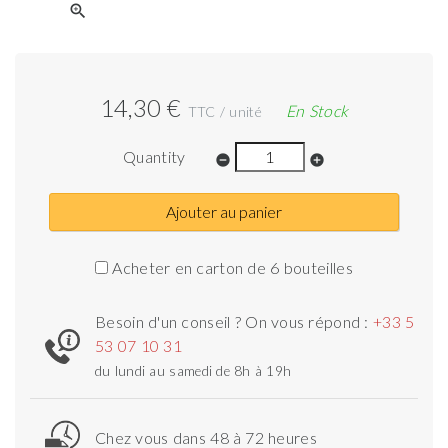
zoom_in
14,30 €
En Stock
TTC / unité
Quantity
remove_circle
add_circle
Ajouter au panier
Acheter en carton de 6 bouteilles
Besoin d'un conseil ? On vous répond :
+33 5
53 07 10 31
du lundi au samedi de 8h à 19h
Chez vous dans 48 à 72 heures