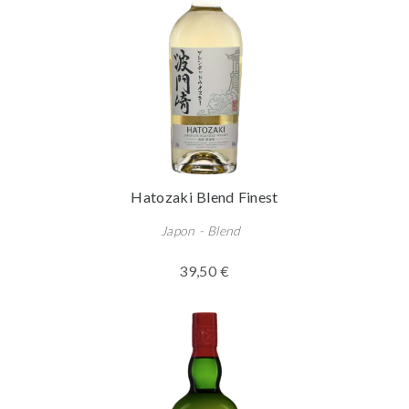
Hatozaki Blend Finest
Japon - Blend
39,50 €