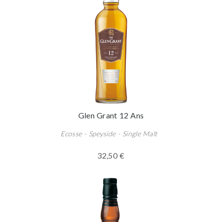
Glen Grant 12 Ans
Ecosse - Speyside - Single Malt
32,50 €