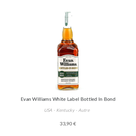
Evan Williams White Label Bottled In Bond
USA - Kentucky - Autre
33,90 €