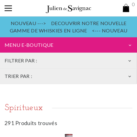
0
NOUVEAU ---> DECOUVRIR NOTRE NOUVELLE
GAMME DE WHISKIES EN LIGNE <--- NOUVEAU
MENU E-BOUTIQUE
keyboard_arrow_down
FILTRER PAR :
keyboard_arrow_down
TRIER PAR :
keyboard_arrow_down
Spiritueux
291 Produits trouvés