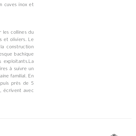
en cuves inox et
 les collines du
 et oliviers. Le
 la construction
resque bachique
 exploitants.La
ires à suivre un
ine familial. En
epuis près de 5
, écrivent avec