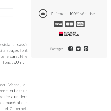
Paiement 100% sécurisé
sistant, cassis
Partager :
its rouges font
ote le caractère
n fondus.Un vin
eau Viranel, au
onnel qui est un
posée d'un tiers
 Les macérations
rah et Cabernet.