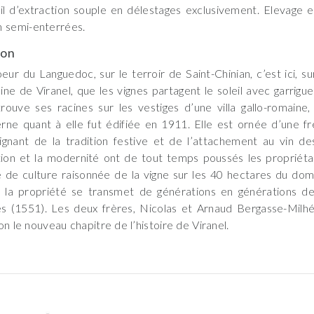
il d’extraction souple en délestages exclusivement. Elevage 
 semi-enterrées.
son
eur du Languedoc, sur le terroir de Saint-Chinian, c’est ici, sur
ne de Viranel, que les vignes partagent le soleil avec garrigues
trouve ses racines sur les vestiges d’une villa gallo-romaine,
ne quant à elle fut édifiée en 1911. Elle est ornée d’une f
gnant de la tradition festive et de l’attachement au vin des
tion et la modernité ont de tout temps poussés les propriéta
de culture raisonnée de la vigne sur les 40 hectares du doma
, la propriété se transmet de générations en générations d
es (1551). Les deux frères, Nicolas et Arnaud Bergasse-Milhé
on le nouveau chapitre de l’histoire de Viranel.