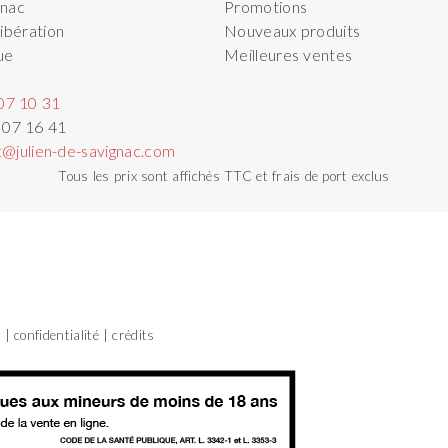
gnac
Promotions
ibération
Nouveaux produits
ue
Meilleures ventes
07 10 31
 07 16 41
t@julien-de-savignac.com
Tous les prix sont affichés TTC et frais de port exclus
s
confidentialité
crédits