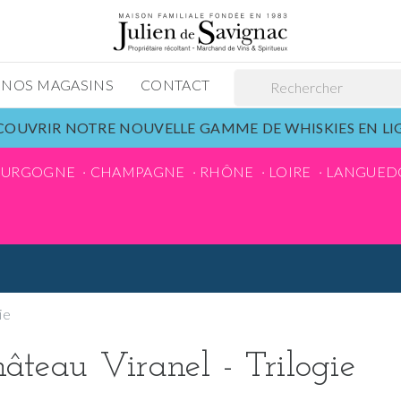
NOS MAGASINS
CONTACT
OUVRIR NOTRE NOUVELLE GAMME DE WHISKIES EN L
OURGOGNE
CHAMPAGNE
RHÔNE
LOIRE
LANGUED
ie
âteau Viranel - Trilogie