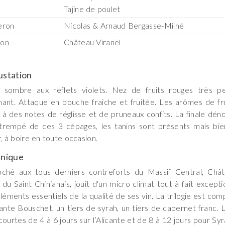
Tajine de poulet
eron
Nicolas & Arnaud Bergasse-Milhé
son
Château Viranel
station
 sombre aux reflets violets. Nez de fruits rouges très per
ant. Attaque en bouche fraîche et fruitée. Les arômes de fru
 à des notes de réglisse et de pruneaux confits. La finale dén
trempé de ces 3 cépages, les tanins sont présents mais bie
ir, à boire en toute occasion.
nique
oché aux tous derniers contreforts du Massif Central, Chât
du Saint Chinianais, jouit d'un micro climat tout à fait excepti
léments essentiels de la qualité de ses vin. La trilogie est com
cante Bouschet, un tiers de syrah, un tiers de cabernet franc.
courtes de 4 à 6 jours sur l’Alicante et de 8 à 12 jours pour Sy