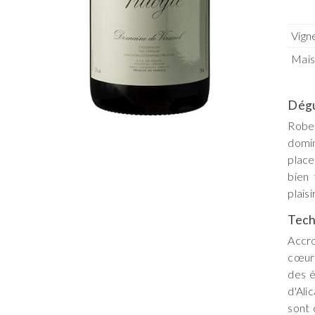
Vign
Mai
Dégu
Robe
domin
place
bien 
plais
Tech
Accr
cœur 
des é
d'Ali
sont 