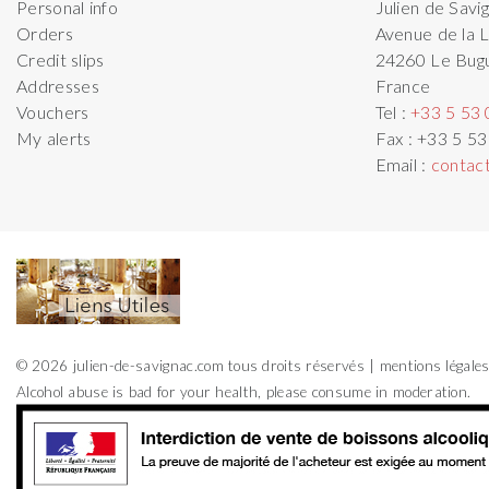
Personal info
Julien de Savi
Orders
Avenue de la L
Credit slips
24260
Le Bug
Addresses
France
Vouchers
Tel :
+33 5 53 
My alerts
Fax :
+33 5 53
Email :
contac
© 2026 julien-de-savignac.com tous droits réservés
mentions légale
Alcohol abuse is bad for your health, please consume in moderation.