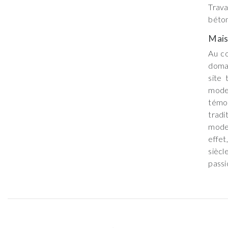
Trava
béton
Mai
Au co
domai
site 
moder
témoi
tradi
mode 
effet
siècl
passi