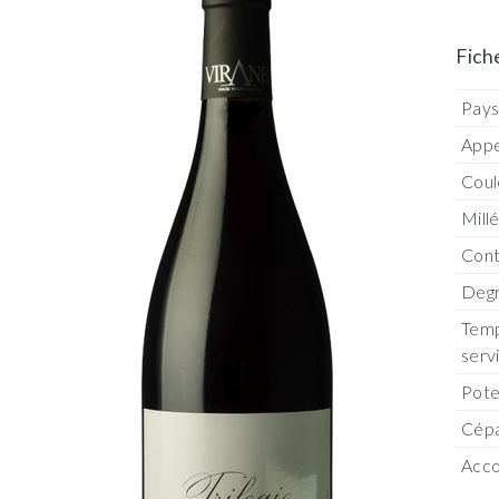
Fich
Pay
Appe
Coul
Mill
Con
Degr
Temp
serv
Pote
Cép
Acco