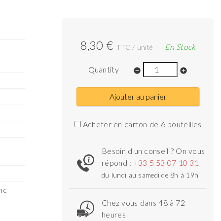
8,30 €
En Stock
TTC / unité
Quantity
remove_circle
add_circle
Ajouter au panier
Acheter en carton de 6 bouteilles
Besoin d'un conseil ? On vous
répond :
+33 5 53 07 10 31
du lundi au samedi de 8h à 19h
nc
Chez vous dans 48 à 72
heures