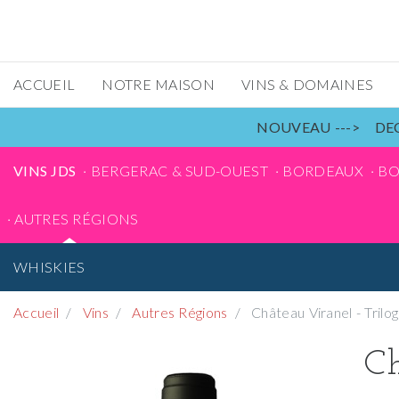
ACCUEIL
NOTRE MAISON
VINS & DOMAINES
NOUVEAU ---> DEC
VINS JDS
BERGERAC & SUD-OUEST
BORDEAUX
B
AUTRES RÉGIONS
WHISKIES
Accueil
Vins
Autres Régions
Château Viranel - Trilog
Ch