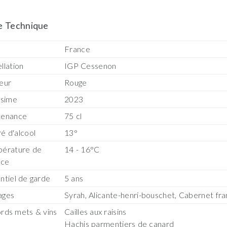
e Technique
s
France
llation
IGP Cessenon
eur
Rouge
ésime
2023
tenance
75 cl
é d'alcool
13°
érature de
14 - 16°C
ice
ntiel de garde
5 ans
ages
Syrah, Alicante-henri-bouschet, Cabernet fra
rds mets & vins
Cailles aux raisins
Hachis parmentiers de canard