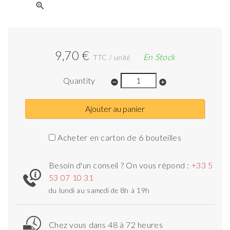
zoom_in
9,70 €
En Stock
TTC / unité
Quantity
remove_circle
add_circle
Ajouter au panier
Acheter en carton de 6 bouteilles
Besoin d'un conseil ? On vous répond :
+33 5
53 07 10 31
du lundi au samedi de 8h à 19h
Chez vous dans 48 à 72 heures