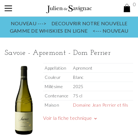
0
NOUVEAU ---> DECOUVRIR NOTRE NOUVELLE
GAMME DE WHISKIES EN LIGNE <--- NOUVEAU
Savoie - Apremont - Dom Perrier
Appellation
Apremont
Couleur
Blanc
Millésime
2025
Contenance
75 cl
Maison
Domaine Jean Perrier et fils
Voir la fiche technique
keyboard_arrow_down