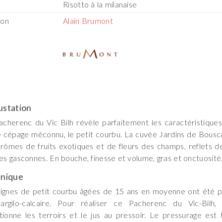
Risotto à la milanaise
son
Alain Brumont
station
cherenc du Vic Bilh révèle parfaitement les caractéristiques
 cépage méconnu, le petit courbu. La cuvée Jardins de Bous
rômes de fruits exotiques et de fleurs des champs, reflets d
ies gasconnes. En bouche, finesse et volume, gras et onctuosité
nique
ignes de petit courbu âgées de 15 ans en moyenne ont été p
 argilo-calcaire. Pour réaliser ce Pacherenc du Vic-Bilh,
tionne les terroirs et le jus au pressoir. Le pressurage est 