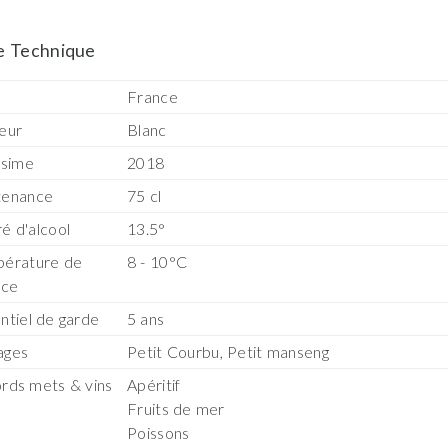
e Technique
s
France
eur
Blanc
ésime
2018
tenance
75 cl
é d'alcool
13.5°
érature de
8 - 10°C
ice
ntiel de garde
5 ans
ages
Petit Courbu, Petit manseng
rds mets & vins
Apéritif
Fruits de mer
Poissons