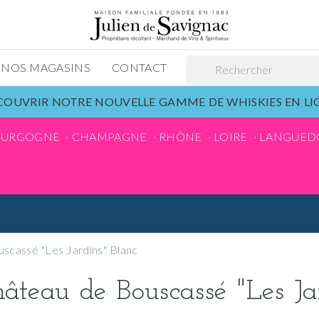
NOS MAGASINS
CONTACT
OUVRIR NOTRE NOUVELLE GAMME DE WHISKIES EN L
OURGOGNE
CHAMPAGNE
RHÔNE
LOIRE
LANGUED
scassé "Les Jardins" Blanc
âteau de Bouscassé "Les Ja