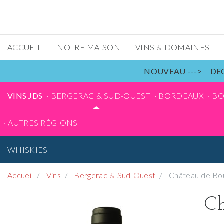
ACCUEIL
NOTRE MAISON
VINS & DOMAINES
NOUVEAU ---> DEC
VINS JDS
BERGERAC & SUD-OUEST
BORDEAUX
B
AUTRES RÉGIONS
WHISKIES
Accueil
Vins
Bergerac & Sud-Ouest
Château de Bou
Ch