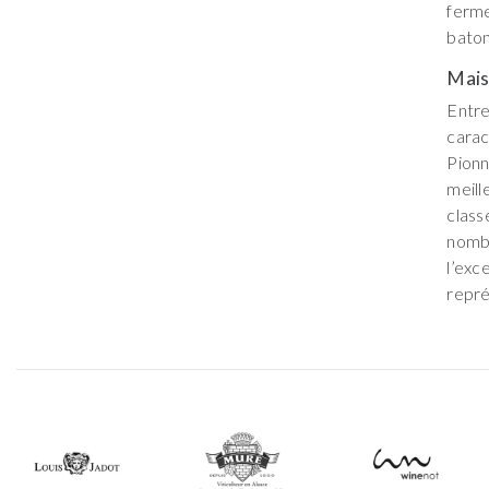
ferme
baton
Mai
Entr
carac
Pion
meil
class
nomb
l’exc
repré