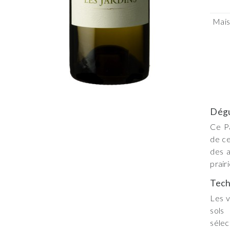
Mai
Dégu
Ce Pa
de ce
des a
prair
Tech
Les v
sols
sélec