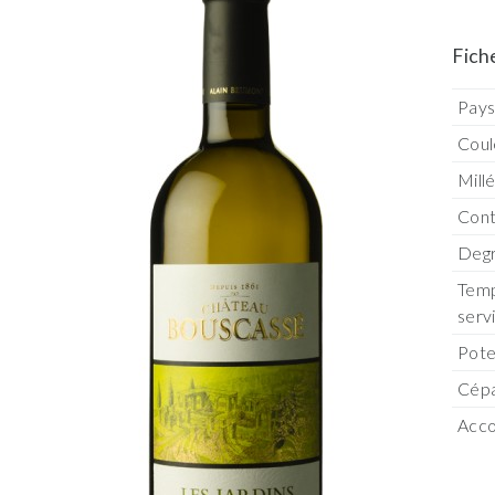
Fich
Pay
Coul
Mill
Con
Degr
Temp
serv
Pote
Cép
Acco