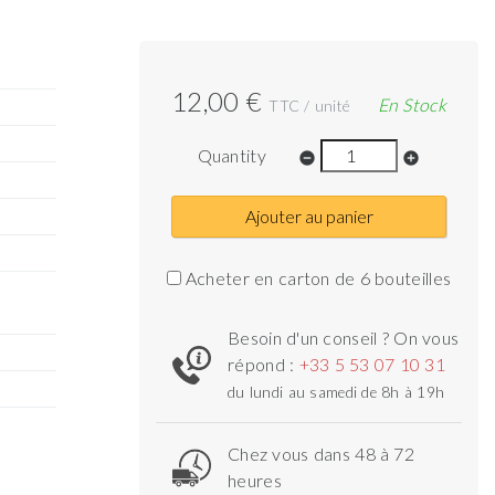
12,00 €
En Stock
TTC / unité
Quantity
remove_circle
add_circle
Ajouter au panier
Acheter en carton de 6 bouteilles
Besoin d'un conseil ? On vous
répond :
+33 5 53 07 10 31
du lundi au samedi de 8h à 19h
Chez vous dans 48 à 72
heures