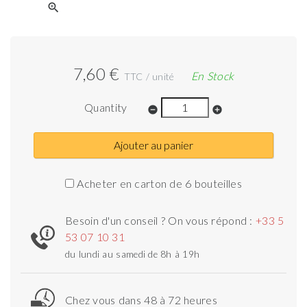
zoom_in
7,60 €
En Stock
TTC / unité
Quantity
remove_circle
add_circle
Ajouter au panier
Acheter en carton de 6 bouteilles
Besoin d'un conseil ? On vous répond :
+33 5
53 07 10 31
du lundi au samedi de 8h à 19h
Chez vous dans 48 à 72 heures