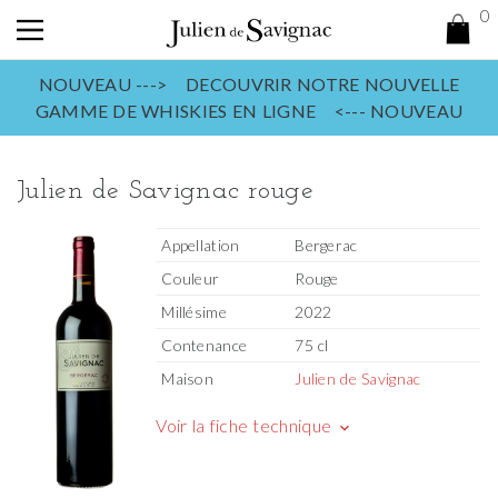
0
NOUVEAU ---> DECOUVRIR NOTRE NOUVELLE
GAMME DE WHISKIES EN LIGNE <--- NOUVEAU
Julien de Savignac rouge
Appellation
Bergerac
Couleur
Rouge
Millésime
2022
Contenance
75 cl
Maison
Julien de Savignac
Voir la fiche technique
keyboard_arrow_down