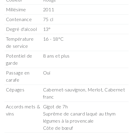
Millésime
2011
Contenance
75 cl
Degré d'alcool
13°
Température
16 - 18°C
de service
Potentiel de
8 ans et plus
garde
Passage en
Oui
carafe
Cépages
Cabernet-sauvignon, Merlot, Cabernet
franc
Accords mets &
Gigot de 7h
vins
Suprême de canard laqué au thym
légumes à la provencale
Côte de bœuf