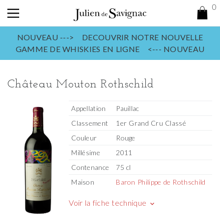
0
NOUVEAU ---> DECOUVRIR NOTRE NOUVELLE
GAMME DE WHISKIES EN LIGNE <--- NOUVEAU
Château Mouton Rothschild
Appellation
Pauillac
Classement
1er Grand Cru Classé
Couleur
Rouge
Millésime
2011
Contenance
75 cl
Maison
Baron Philippe de Rothschild
Voir la fiche technique
keyboard_arrow_down