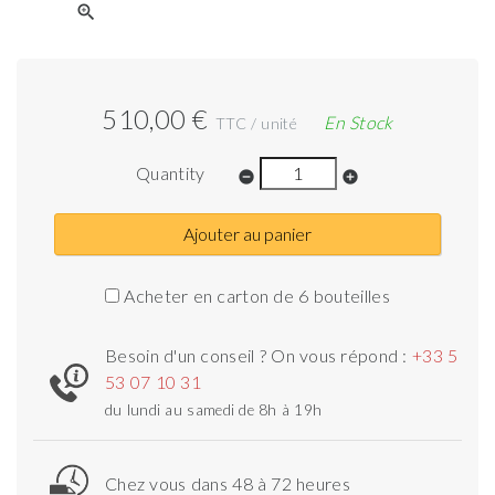
zoom_in
510,00 €
En Stock
TTC / unité
Quantity
remove_circle
add_circle
Ajouter au panier
Acheter en carton de 6 bouteilles
Besoin d'un conseil ? On vous répond :
+33 5
53 07 10 31
du lundi au samedi de 8h à 19h
Chez vous dans 48 à 72 heures