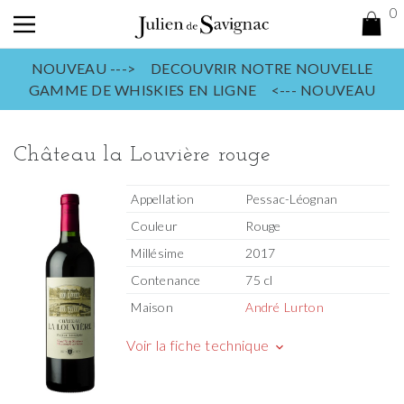
0
NOUVEAU ---> DECOUVRIR NOTRE NOUVELLE
GAMME DE WHISKIES EN LIGNE <--- NOUVEAU
Château la Louvière rouge
Appellation
Pessac-Léognan
Couleur
Rouge
Millésime
2017
Contenance
75 cl
Maison
André Lurton
Voir la fiche technique
keyboard_arrow_down