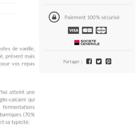
Paiement 100% sécurisé
tes de vanille.
sé, présent mais
Partager :
n pour vos repas
hui atteint une
ilo-calcaire qui
 fermentations
n barriques (70%
t sa typicité.