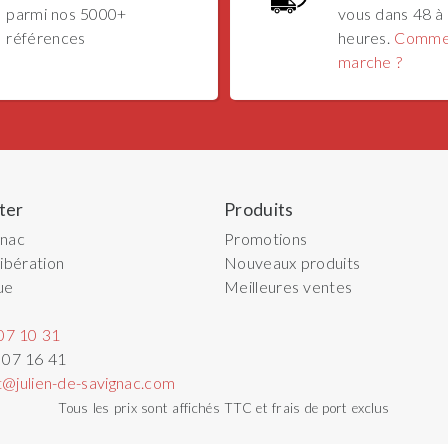
parmi nos 5000+
vous dans 48 à
références
heures.
Comme
marche ?
ter
Produits
gnac
Promotions
ibération
Nouveaux produits
ue
Meilleures ventes
07 10 31
 07 16 41
t@julien-de-savignac.com
Tous les prix sont affichés TTC et frais de port exclus