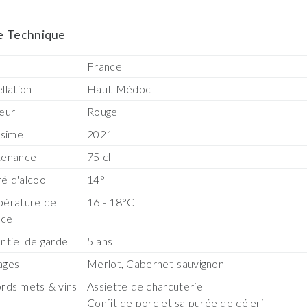
e Technique
s
France
llation
Haut-Médoc
eur
Rouge
ésime
2021
tenance
75 cl
é d'alcool
14°
érature de
16 - 18°C
ice
ntiel de garde
5 ans
ages
Merlot, Cabernet-sauvignon
rds mets & vins
Assiette de charcuterie
Confit de porc et sa purée de céleri