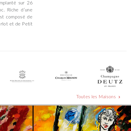
implanté sur 26
c. Riche d’une
 est composé de
rlot et de Petit
Toutes les Maisons
chevron_right