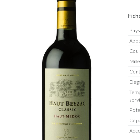
Fich
Pay
Appe
Coul
Mill
Con
Degr
Temp
serv
Pote
Cép
Acco