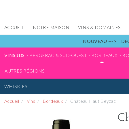
ACCUEIL
NOTRE MAISON
VINS & DOMAINES
NOUVEAU ---> DEC
VINS JDS
BERGERAC & SUD-OUEST
BORDEAUX
B
AUTRES RÉGIONS
WHISKIES
Accueil
Vins
Bordeaux
Château Haut Beyzac
Ch