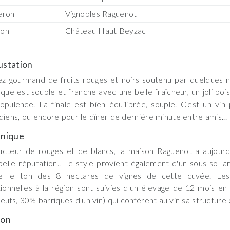
eron
Vignobles Raguenot
son
Château Haut Beyzac
station
z gourmand de fruits rouges et noirs soutenu par quelques no
aque est souple et franche avec une belle fraîcheur, un joli boi
opulence. La finale est bien équilibrée, souple. C'est un vi
diens, ou encore pour le dîner de dernière minute entre amis...
nique
cteur de rouges et de blancs, la maison Raguenot a aujourd'
belle réputation.. Le style provient également d'un sous sol arg
e le ton des 8 hectares de vignes de cette cuvée. Les
tionnelles à la région sont suivies d'un élevage de 12 mois e
neufs, 30% barriques d'un vin) qui confèrent au vin sa structure e
son