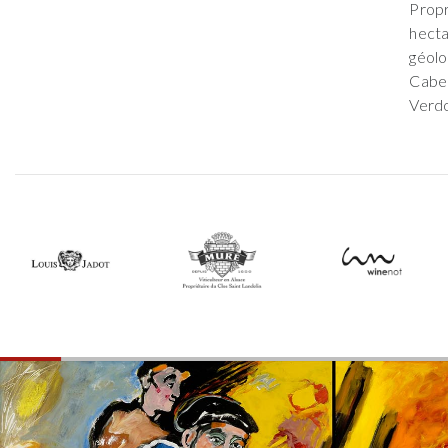
Prop
hect
géolo
Caber
Verdo