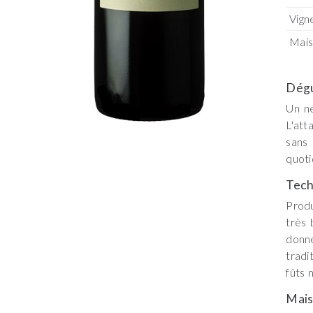
Vign
Mai
Dégu
Un ne
L'att
sans 
quoti
Tech
Produ
très 
donn
tradi
fûts 
Mai