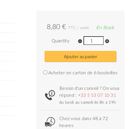
8,80 €
En Stock
TTC / unité
Quantity
remove_circle
add_circle
Ajouter au panier
Acheter en carton de 6 bouteilles
Besoin d'un conseil ? On vous
répond :
+33 5 53 07 10 31
du lundi au samedi de 8h à 19h
Chez vous dans 48 à 72
heures