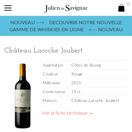
0
NOUVEAU ---> DECOUVRIR NOTRE NOUVELLE
GAMME DE WHISKIES EN LIGNE <--- NOUVEAU
Château Laroche Joubert
Appellation
Côtes de Bourg
Couleur
Rouge
Millésime
2021
Contenance
75 cl
Maison
Château Laroche Joubert
Voir la fiche technique
keyboard_arrow_down