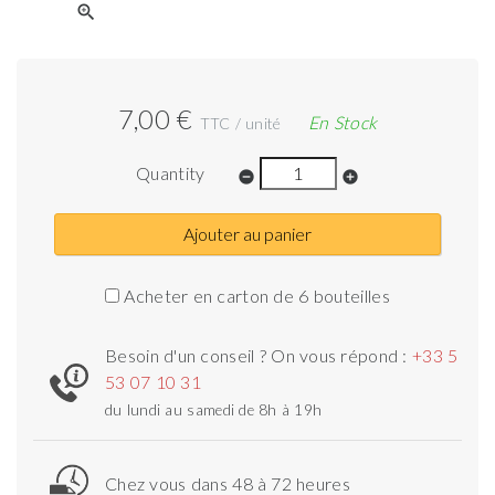
zoom_in
7,00 €
En Stock
TTC / unité
Quantity
remove_circle
add_circle
Ajouter au panier
Acheter en carton de 6 bouteilles
Besoin d'un conseil ? On vous répond :
+33 5
53 07 10 31
du lundi au samedi de 8h à 19h
Chez vous dans 48 à 72 heures