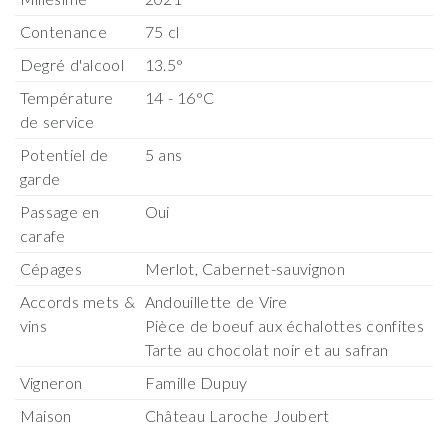
Contenance
75 cl
Degré d'alcool
13.5°
Température
14 - 16°C
de service
Potentiel de
5 ans
garde
Passage en
Oui
carafe
Cépages
Merlot, Cabernet-sauvignon
Accords mets &
Andouillette de Vire
vins
Pièce de boeuf aux échalottes confites
Tarte au chocolat noir et au safran
Vigneron
Famille Dupuy
Maison
Château Laroche Joubert