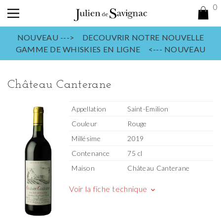
0
NOUVEAU ---> DECOUVRIR NOTRE NOUVELLE
GAMME DE WHISKIES EN LIGNE <--- NOUVEAU
Château Canterane
Appellation
Saint-Emilion
Couleur
Rouge
Millésime
2019
Contenance
75 cl
Maison
Château Canterane
Voir la fiche technique
keyboard_arrow_down