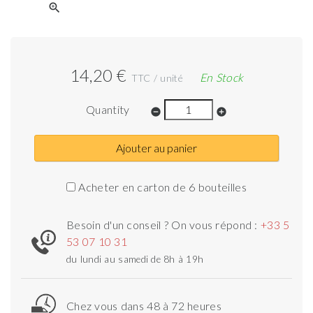
zoom_in
14,20 €
En Stock
TTC / unité
Quantity
remove_circle
add_circle
Ajouter au panier
Acheter en carton de 6 bouteilles
Besoin d'un conseil ? On vous répond :
+33 5
53 07 10 31
du lundi au samedi de 8h à 19h
Chez vous dans 48 à 72 heures