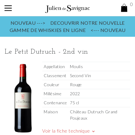
0
NOUVEAU ---> DECOUVRIR NOTRE NOUVELLE
GAMME DE WHISKIES EN LIGNE <--- NOUVEAU
Le Petit Dutruch - 2nd vin
Appellation
Moulis
Classement
Second Vin
Couleur
Rouge
Millésime
2022
Contenance
75 cl
Maison
Château Dutruch Grand
Poujeaux
Voir la fiche technique
keyboard_arrow_down