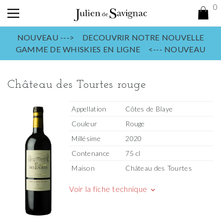
0
NOUVEAU ---> DECOUVRIR NOTRE NOUVELLE
GAMME DE WHISKIES EN LIGNE <--- NOUVEAU
Château des Tourtes rouge
Appellation
Côtes de Blaye
Couleur
Rouge
Millésime
2020
Contenance
75 cl
Maison
Château des Tourtes
Voir la fiche technique
keyboard_arrow_down