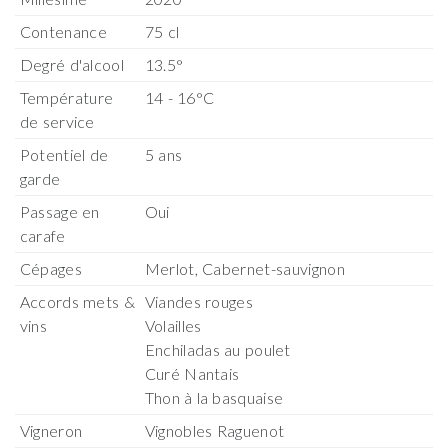
Contenance
75 cl
Degré d'alcool
13.5°
Température
14 - 16°C
de service
Potentiel de
5 ans
garde
Passage en
Oui
carafe
Cépages
Merlot, Cabernet-sauvignon
Accords mets &
Viandes rouges
vins
Volailles
Enchiladas au poulet
Curé Nantais
Thon à la basquaise
Vigneron
Vignobles Raguenot