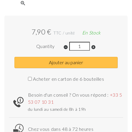
zoom_in
7,90 €
En Stock
TTC / unité
Quantity
remove_circle
add_circle
Ajouter au panier
Acheter en carton de 6 bouteilles
Besoin d'un conseil ? On vous répond :
+33 5
53 07 10 31
du lundi au samedi de 8h à 19h
Chez vous dans 48 à 72 heures