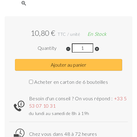
zoom_in
10,80 €
En Stock
TTC / unité
Quantity
remove_circle
add_circle
Ajouter au panier
Acheter en carton de 6 bouteilles
Besoin d'un conseil ? On vous répond :
+33 5
53 07 10 31
du lundi au samedi de 8h à 19h
Chez vous dans 48 à 72 heures