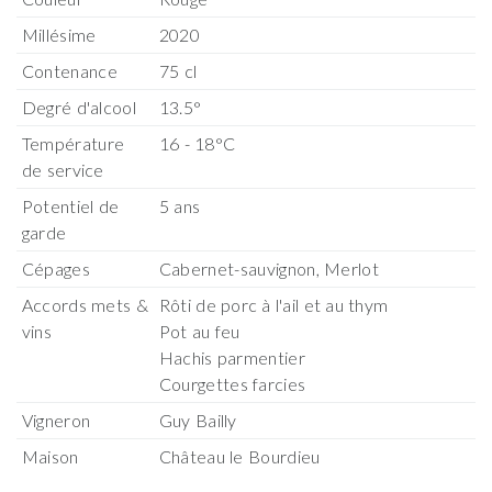
Millésime
2020
Contenance
75 cl
Degré d'alcool
13.5°
Température
16 - 18°C
de service
Potentiel de
5 ans
garde
Cépages
Cabernet-sauvignon, Merlot
Accords mets &
Rôti de porc à l'ail et au thym
vins
Pot au feu
Hachis parmentier
Courgettes farcies
Vigneron
Guy Bailly
Maison
Château le Bourdieu