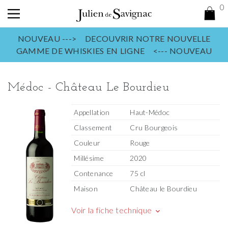
0
NOUVEAU ---> DECOUVRIR NOTRE NOUVELLE
GAMME DE WHISKIES EN LIGNE <--- NOUVEAU
Médoc - Château Le Bourdieu
Appellation
Haut-Médoc
Classement
Cru Bourgeois
Couleur
Rouge
Millésime
2020
Contenance
75 cl
Maison
Château le Bourdieu
Voir la fiche technique
keyboard_arrow_down