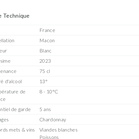
e Technique
s
France
llation
Macon
eur
Blanc
ésime
2023
tenance
75 cl
é d'alcool
13°
érature de
8 - 10°C
ice
ntiel de garde
5 ans
ages
Chardonnay
rds mets & vins
Viandes blanches
Poissons