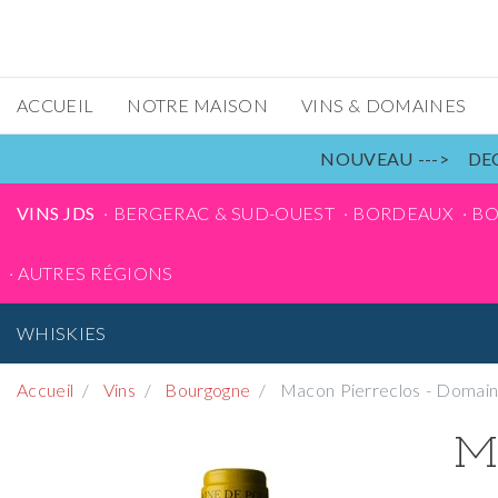
ACCUEIL
NOTRE MAISON
VINS & DOMAINES
NOUVEAU ---> DEC
VINS JDS
BERGERAC & SUD-OUEST
BORDEAUX
B
AUTRES RÉGIONS
WHISKIES
Accueil
Vins
Bourgogne
Macon Pierreclos - Domaine
Ma