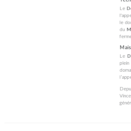
Le
D
l'app
le do
du
M
ferme
Mai
Le
D
plei
doma
l’app
Depui
Vinc
génér