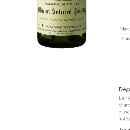
Vign
Mai
Dégu
La r
char
blanc
notes
Tech