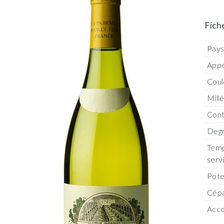
Fich
Pay
Appe
Coul
Mill
Con
Degr
Temp
serv
Pote
Cép
Acco