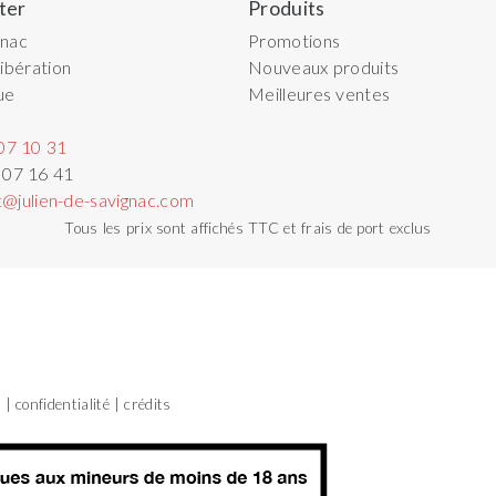
ter
Produits
gnac
Promotions
ibération
Nouveaux produits
ue
Meilleures ventes
07 10 31
 07 16 41
t@julien-de-savignac.com
Tous les prix sont affichés TTC et frais de port exclus
s
confidentialité
crédits