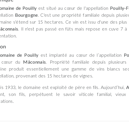
omaine de Pouilly
est situé au cœur de l'appellation
Pouilly-F
ellation
Bourgogne
. C'est une propriété familiale depuis plusie
maine s'étend sur 15 hectares. Ce vin est issu d'une des plus 
âconnais
. Il n'est pas passé en fûts mais repose en cuve 7 à
ntation.
son
omaine de Pouilly
est implanté au cœur de l’appellation
Po
n cœur du
Mâconnais
. Propriété familiale depuis plusieurs
ine produit essentiellement une gamme de vins blancs sec
ellation, provenant des 15 hectares de vignes.
s 1933, le domaine est exploité de père en fils. Aujourd’hui,
A
ent, son fils, perpétuent le savoir viticole familial, vie
ations.