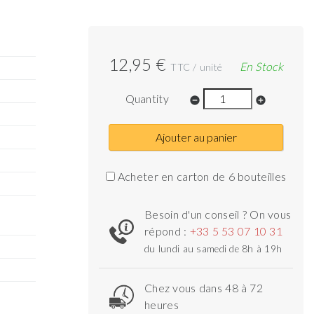
12,95 €
En Stock
TTC / unité
Quantity
remove_circle
add_circle
Ajouter au panier
Acheter en carton de 6 bouteilles
Besoin d'un conseil ? On vous
répond :
+33 5 53 07 10 31
du lundi au samedi de 8h à 19h
Chez vous dans 48 à 72
heures