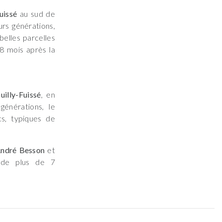
uissé
au sud de
urs générations,
belles parcelles
 8 mois après la
uilly-Fuissé
, en
 générations, le
s, typiques de
ndré Besson
et
ux de plus de 7