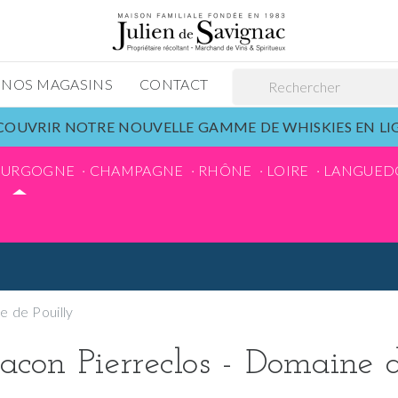
NOS MAGASINS
CONTACT
OUVRIR NOTRE NOUVELLE GAMME DE WHISKIES EN L
OURGOGNE
CHAMPAGNE
RHÔNE
LOIRE
LANGUED
 de Pouilly
con Pierreclos - Domaine d