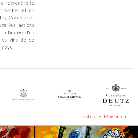
de reprendre le
 tranches et en
ils, Corentin et
vra les actions
 à l'image d'un
les vins de ce
 pays.
Toutes les Maisons
chevron_right