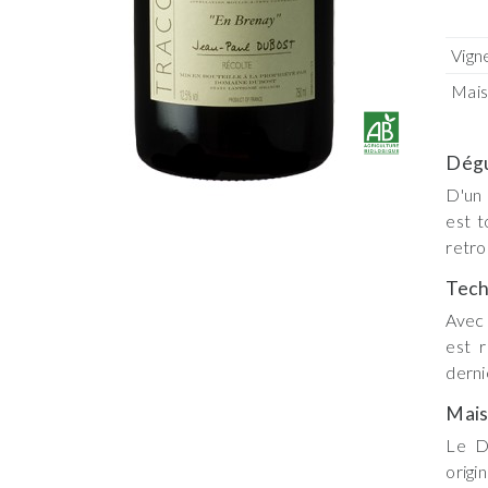
Vign
Mai
Dégu
D'un 
est t
retro
Tech
Avec 
est 
derni
Mai
Le D
origi