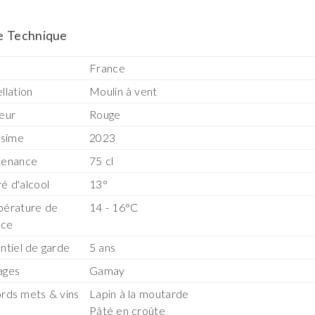
e Technique
s
France
llation
Moulin à vent
eur
Rouge
ésime
2023
tenance
75 cl
é d'alcool
13°
érature de
14 - 16°C
ice
ntiel de garde
5 ans
ages
Gamay
rds mets & vins
Lapin à la moutarde
Pâté en croûte