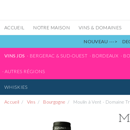
ACCUEIL
NOTRE MAISON
VINS & DOMAINES
NOUVEAU ---> DEC
VINS JDS
BERGERAC & SUD-OUEST
BORDEAUX
B
AUTRES RÉGIONS
WHISKIES
Accueil
Vins
Bourgogne
Moulin à Vent - Domaine T
Mo