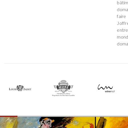
bâti
domai
faire
Joff
entre
mond
domai