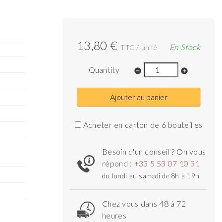
13,80 €
En Stock
TTC / unité
Quantity
remove_circle
add_circle
Ajouter au panier
Acheter en carton de 6 bouteilles
Besoin d'un conseil ? On vous
répond :
+33 5 53 07 10 31
du lundi au samedi de 8h à 19h
Chez vous dans 48 à 72
heures