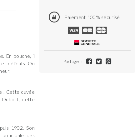
Paiement 100% sécurisé
s. En bouche, il
Partager :
 et délicats. On
heur.
le . Cette cuvée
 Dubost, cette
puis 1902. Son
 principale des