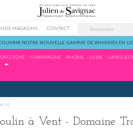
NOS MAGASINS
CONTACT
OUVRIR NOTRE NOUVELLE GAMME DE WHISKIES EN L
OURGOGNE
CHAMPAGNE
RHÔNE
LOIRE
LANGUED
racot
ulin à Vent - Domaine Tr