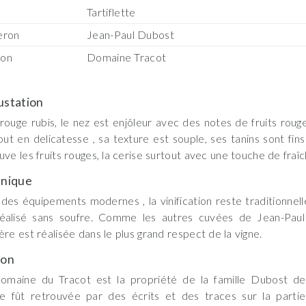
Tartiflette
eron
Jean-Paul Dubost
son
Domaine Tracot
station
rouge rubis, le nez est enjôleur avec des notes de fruits rouge
out en delicatesse , sa texture est souple, ses tanins sont fins
uve les fruits rouges, la cerise surtout avec une touche de fraîc
nique
des équipements modernes , la vinification reste traditionnel
réalisé sans soufre. Comme les autres cuvées de Jean-Paul
ère est réalisée dans le plus grand respect de la vigne.
son
omaine du Tracot est la propriété de la famille Dubost de
ne fût retrouvée par des écrits et des traces sur la partie