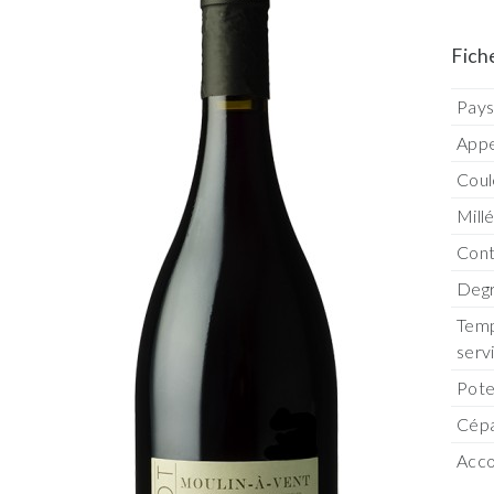
Fich
Pay
Appe
Coul
Mill
Con
Degr
Temp
serv
Pote
Cép
Acco