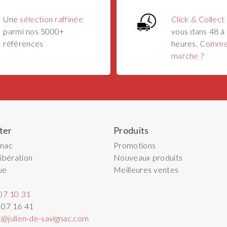
Une
sélection raffinée
Click & Collect
parmi nos 5000+
vous dans 48 à
références
heures.
Comme
marche ?
ter
Produits
gnac
Promotions
ibération
Nouveaux produits
ue
Meilleures ventes
07 10 31
 07 16 41
t@julien-de-savignac.com