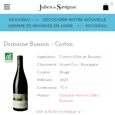
0
NOUVEAU ---> DECOUVRIR NOTRE NOUVELLE
GAMME DE WHISKIES EN LIGNE <--- NOUVEAU
Domaine Buisson - Corton
Appellation
Corton (Côte de Beaune)
Classement
Grand Cru - Bourgogne
Couleur
Rouge
Millésime
2023
Contenance
75 cl
Maison
Domaine Henri et Gilles
Buisson
Voir la fiche technique
keyboard_arrow_down