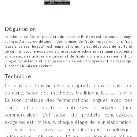
Dégustation
La robe de ce Corton grand cru du domaine Buisson est de couleur rouge
sombre. Au nez se dégagent des arômes de fruits rouges et noirs frais
(cassis, cerise) lorsqu’il est jeune, et lorqu'il s'est développé de truffe et
de cuir. En bouche nous avons une sructure solide et des tanins soutenus
et soyeux, des arômes de cassis et de fruits mûrs nous reviennent. La
longue persistance et la souplesse de ce vin récompensent les sages qui
auront su le laisser évoluer.
Technique
Les vins sont tous vinifiés à la propriété, dans les caves du
domaine, selon des méthodes traditionnelles. La famille
Buisson pratique des fermentations longues avec des
levures et des bactéries naturelles et indigènes (non
commerciales). L’utilisation de produits œnologiques
exogènes est limitée. A chaque étape de leur élaboration,
les vins sont suivis par un laboratoire œnologique
indépendant. L'élevage de 12 mois se déroule en fût de