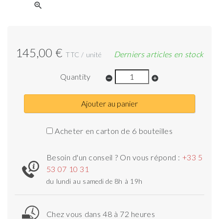
zoom_in
145,00 €
Derniers articles en stock
TTC / unité
Quantity
remove_circle
add_circle
Ajouter au panier
Acheter en carton de 6 bouteilles
Besoin d'un conseil ? On vous répond :
+33 5
53 07 10 31
du lundi au samedi de 8h à 19h
Chez vous dans 48 à 72 heures