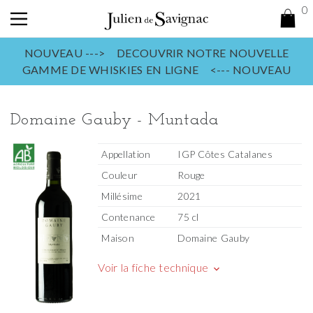
0
NOUVEAU ---> DECOUVRIR NOTRE NOUVELLE
GAMME DE WHISKIES EN LIGNE <--- NOUVEAU
Domaine Gauby - Muntada
Appellation
IGP Côtes Catalanes
Couleur
Rouge
Millésime
2021
Contenance
75 cl
Maison
Domaine Gauby
Voir la fiche technique
keyboard_arrow_down