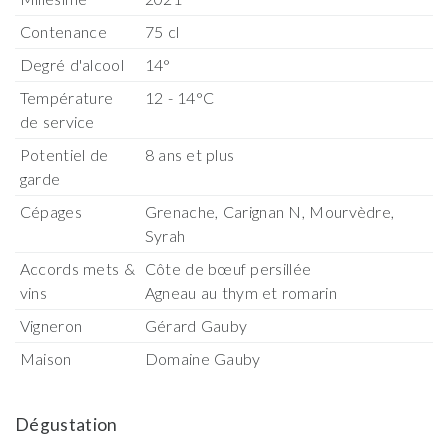
Contenance
75 cl
Degré d'alcool
14°
Température
12 - 14°C
de service
Potentiel de
8 ans et plus
garde
Cépages
Grenache, Carignan N, Mourvèdre,
Syrah
Accords mets &
Côte de bœuf persillée
vins
Agneau au thym et romarin
Vigneron
Gérard Gauby
Maison
Domaine Gauby
Dégustation