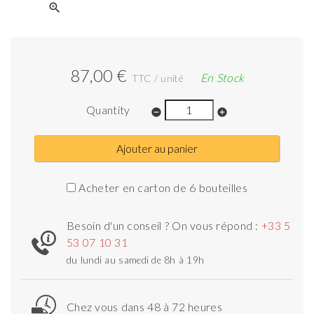
zoom_in
87,00 €
En Stock
TTC / unité
Quantity
remove_circle
add_circle
Ajouter au panier
Acheter en carton de 6 bouteilles
Besoin d'un conseil ? On vous répond :
+33 5
53 07 10 31
du lundi au samedi de 8h à 19h
Chez vous dans 48 à 72 heures