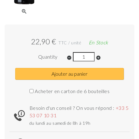
zoom_in
22,90 €
En Stock
TTC / unité
Quantity
remove_circle
add_circle
Ajouter au panier
Acheter en carton de 6 bouteilles
Besoin d'un conseil ? On vous répond :
+33 5
53 07 10 31
du lundi au samedi de 8h à 19h