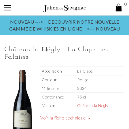
0
NOUVEAU ---> DECOUVRIR NOTRE NOUVELLE
GAMME DE WHISKIES EN LIGNE <--- NOUVEAU
Château la Négly - La Clape Les
Falaises
Appellation
La Clape
Couleur
Rouge
Millésime
2024
Contenance
75 cl
Maison
Château la Negly
Voir la fiche technique
keyboard_arrow_down