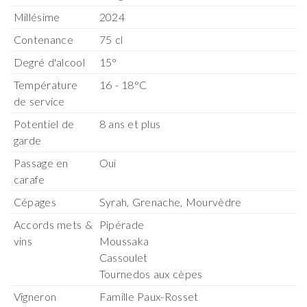
Millésime
2024
Contenance
75 cl
Degré d'alcool
15°
Température
16 - 18°C
de service
Potentiel de
8 ans et plus
garde
Passage en
Oui
carafe
Cépages
Syrah, Grenache, Mourvèdre
Accords mets &
Pipérade
vins
Moussaka
Cassoulet
Tournedos aux cèpes
Vigneron
Famille Paux-Rosset