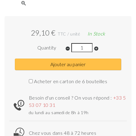
zoom_in
29,10 €
In Stock
TTC / unité
Quantity
remove_circle
add_circle
Ajouter au panier
Acheter en carton de 6 bouteilles
Besoin d'un conseil ? On vous répond :
+33 5
53 07 10 31
du lundi au samedi de 8h à 19h
Chez vous dans 48 à 72 heures