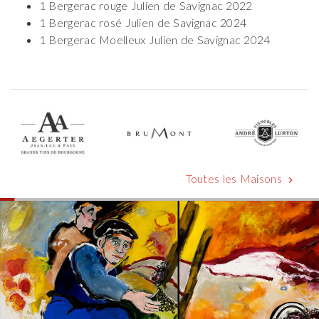
1 Bergerac rouge Julien de Savignac 2022
1 Bergerac rosé Julien de Savignac 2024
1 Bergerac Moelleux Julien de Savignac 2024
Toutes les Maisons
chevron_right