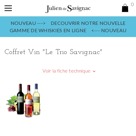
0
NOUVEAU ---> DECOUVRIR NOTRE NOUVELLE
GAMME DE WHISKIES EN LIGNE <--- NOUVEAU
Coffret Vin "Le Trio Savignac"
Voir la fiche technique
keyboard_arrow_down