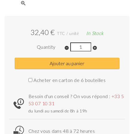
zoom_in
32,40 €
In Stock
TTC / unité
Quantity
remove_circle
add_circle
Ajouter au panier
Acheter en carton de 6 bouteilles
Besoin d'un conseil ? On vous répond :
+33 5
53 07 10 31
du lundi au samedi de 8h à 19h
Chez vous dans 48 à 72 heures