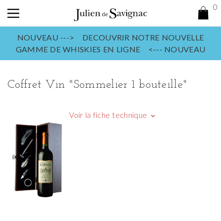
0
NOUVEAU ---> DECOUVRIR NOTRE NOUVELLE
GAMME DE WHISKIES EN LIGNE <--- NOUVEAU
Coffret Vin "Sommelier 1 bouteille"
Voir la fiche technique
keyboard_arrow_down