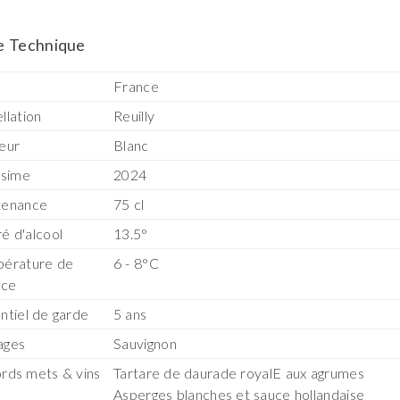
e Technique
s
France
llation
Reuilly
eur
Blanc
ésime
2024
tenance
75 cl
é d'alcool
13.5°
érature de
6 - 8°C
ice
ntiel de garde
5 ans
ages
Sauvignon
rds mets & vins
Tartare de daurade royalE aux agrumes
Asperges blanches et sauce hollandaise