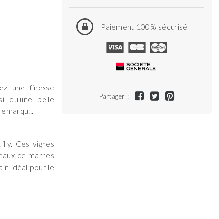
Paiement 100% sécurisé
ez une finesse
Partager :
i qu'une belle
remarqu...
ly. Ces vignes
oteaux de marnes
in idéal pour le