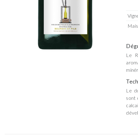
Vign
Mai
Dégu
Le R
arom
minér
Tech
Le d
sont 
calca
dével