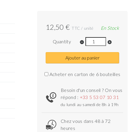
12,50 €
En Stock
TTC / unité
Quantity
remove_circle
add_circle
Ajouter au panier
Acheter en carton de 6 bouteilles
Besoin d'un conseil ? On vous
répond :
+33 5 53 07 10 31
du lundi au samedi de 8h à 19h
Chez vous dans 48 à 72
heures