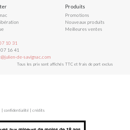
ter
Produits
gnac
Promotions
ibération
Nouveaux produits
ue
Meilleures ventes
07 10 31
 07 16 41
t@julien-de-savignac.com
Tous les prix sont affichés TTC et frais de port exclus
s
confidentialité
crédits