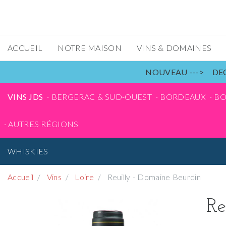
ACCUEIL
NOTRE MAISON
VINS & DOMAINES
NOUVEAU ---> DEC
VINS JDS
BERGERAC & SUD-OUEST
BORDEAUX
B
AUTRES RÉGIONS
WHISKIES
Accueil
Vins
Loire
Reuilly - Domaine Beurdin
Re