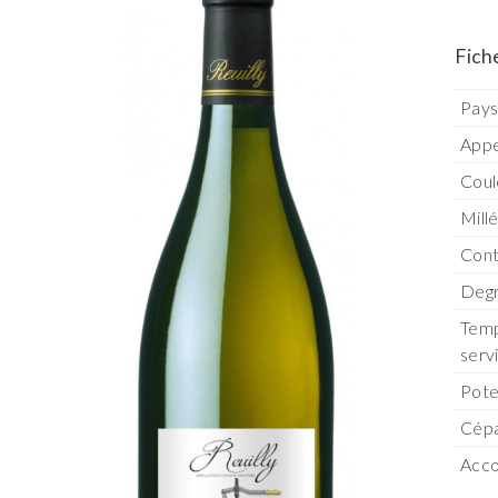
Fich
Pay
Appe
Coul
Mill
Con
Degr
Temp
serv
Pote
Cép
Acco