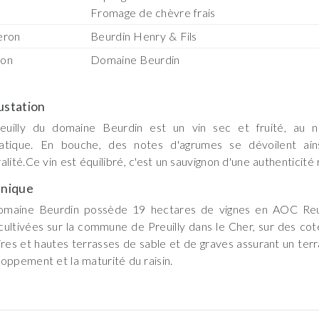
Fromage de chèvre frais
eron
Beurdin Henry & Fils
son
Domaine Beurdin
station
euilly du domaine Beurdin est un vin sec et fruité, au n
atique. En bouche, des notes d'agrumes se dévoilent ains
alité.Ce vin est équilibré, c'est un sauvignon d'une authenticité 
nique
omaine Beurdin possède 19 hectares de vignes en AOC Reuil
cultivées sur la commune de Preuilly dans le Cher, sur des c
ires et hautes terrasses de sable et de graves assurant un terra
oppement et la maturité du raisin.