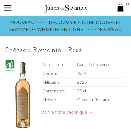
0
NOUVEAU ---> DECOUVRIR NOTRE NOUVELLE
GAMME DE WHISKIES EN LIGNE <--- NOUVEAU
Château Romanin - Rosé
Appellation
Baux de Provence
Couleur
Rosé
Millésime
2025
Contenance
75 cl
Maison
Château Romanin
Voir la fiche technique
keyboard_arrow_down