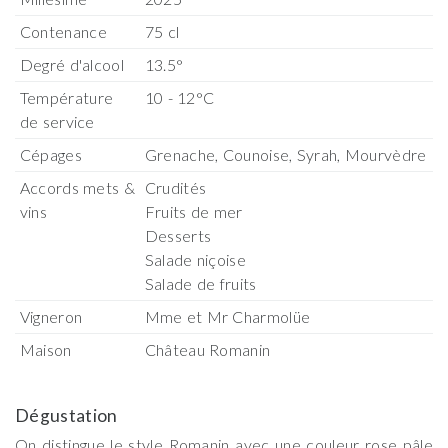
Contenance
75 cl
Degré d'alcool
13.5°
Température
10 - 12°C
de service
Cépages
Grenache, Counoise, Syrah, Mourvèdre
Accords mets &
Crudités
vins
Fruits de mer
Desserts
Salade niçoise
Salade de fruits
Vigneron
Mme et Mr Charmolüe
Maison
Château Romanin
Dégustation
On distingue le style Romanin avec une couleur rose pâle