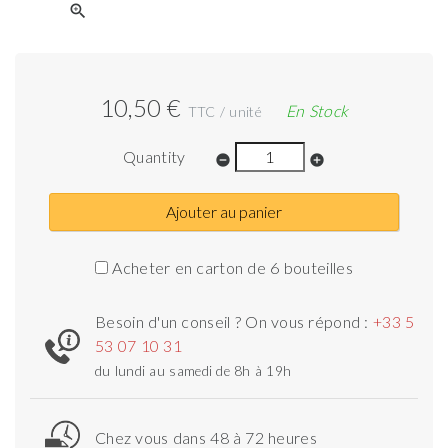
zoom_in
10,50 €
En Stock
TTC / unité
Quantity
remove_circle
add_circle
Ajouter au panier
Acheter en carton de 6 bouteilles
Besoin d'un conseil ? On vous répond :
+33 5
53 07 10 31
du lundi au samedi de 8h à 19h
Chez vous dans 48 à 72 heures