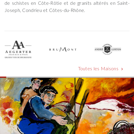
de schistes en Côte-Rôtie et de granits altérés en Saint-
Joseph, Condrieu et Côtes-du-Rhône.
Toutes les Maisons
chevron_right