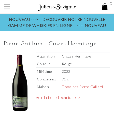
0
NOUVEAU ---> DECOUVRIR NOTRE NOUVELLE
GAMME DE WHISKIES EN LIGNE <--- NOUVEAU
Pierre Gaillard - Crozes Hermitage
Appellation
Crozes Hermitage
Couleur
Rouge
Millésime
2022
Contenance
75 cl
Maison
Domaines Pierre Gaillard
Voir la fiche technique
keyboard_arrow_down