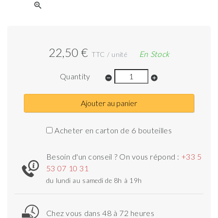
zoom_in
22,50 €
En Stock
TTC / unité
Quantity
remove_circle
add_circle
Ajouter au panier
Acheter en carton de 6 bouteilles
Besoin d'un conseil ? On vous répond :
+33 5
53 07 10 31
du lundi au samedi de 8h à 19h
Chez vous dans 48 à 72 heures