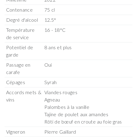
Contenance
75 cl
Degré d'alcool
12.5°
Température
16 - 18°C
de service
Potentiel de
8 ans et plus
garde
Passage en
Oui
carafe
Cépages
Syrah
Accords mets &
Viandes rouges
vins
Agneau
Palombes à la vanille
Tajine de poulet aux amandes
Rôti de bœuf en croute au foie gras
Vigneron
Pierre Gaillard